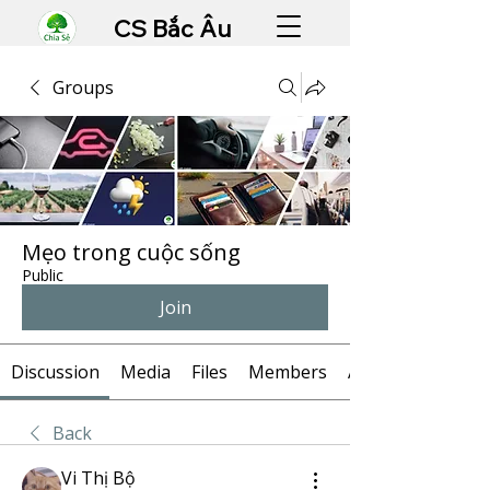
CS Bắc Âu
Groups
Mẹo trong cuộc sống
Public
Join
Discussion
Media
Files
Members
About
Back
Vi Thị Bộ