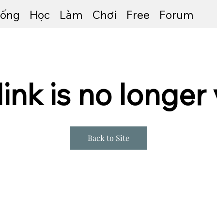
ống
Học
Làm
Chơi
Free
Forum
link is no longer 
Back to Site