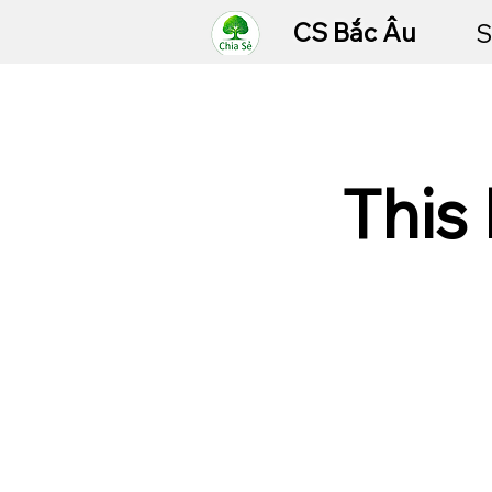
CS Bắc Âu
S
This 