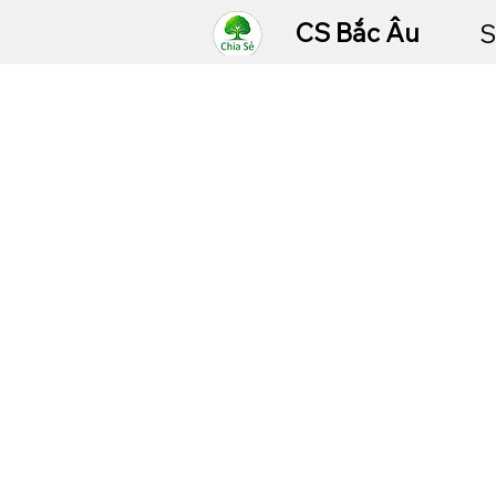
CS Bắc Âu
S