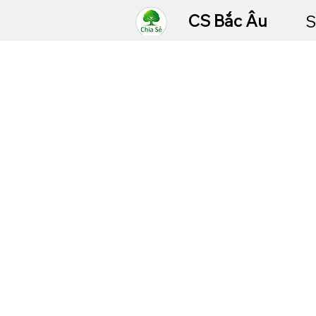
CS Bắc Âu
S