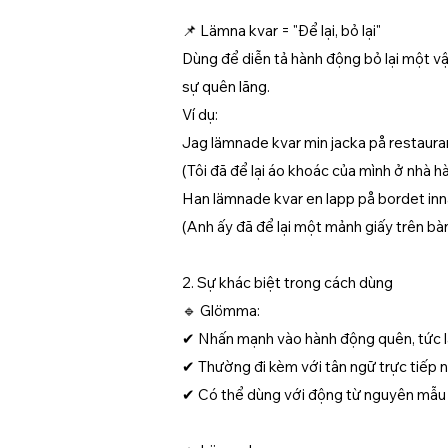
📌 Lämna kvar = "Để lại, bỏ lại"
Dùng để diễn tả hành động bỏ lại một vậ
sự quên lãng.
Ví dụ:
Jag lämnade kvar min jacka på restaura
(Tôi đã để lại áo khoác của mình ở nhà h
Han lämnade kvar en lapp på bordet inn
(Anh ấy đã để lại một mảnh giấy trên bàn 
2. Sự khác biệt trong cách dùng
🔹 Glömma:
✔ Nhấn mạnh vào hành động quên, tức là
✔ Thường đi kèm với tân ngữ trực tiếp nh
✔ Có thể dùng với động từ nguyên mẫu c