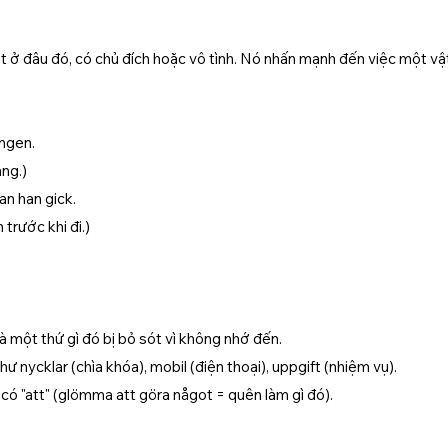
t ở đâu đó, có chủ đích hoặc vô tình. Nó nhấn mạnh đến việc một vật
ngen.
àng.)
an han gick.
trước khi đi.)
 một thứ gì đó bị bỏ sót vì không nhớ đến.
ư nycklar (chìa khóa), mobil (điện thoại), uppgift (nhiệm vụ).
ó "att" (glömma att göra något = quên làm gì đó).