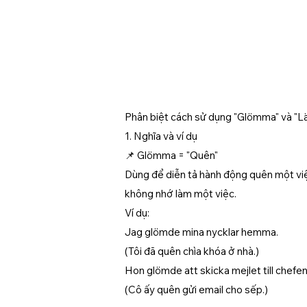
Phân biệt cách sử dụng "Glömma" và "Lä
1. Nghĩa và ví dụ
📌 Glömma = "Quên"
Dùng để diễn tả hành động quên một việ
không nhớ làm một việc.
Ví dụ:
Jag glömde mina nycklar hemma.
(Tôi đã quên chìa khóa ở nhà.)
Hon glömde att skicka mejlet till chefen
(Cô ấy quên gửi email cho sếp.)