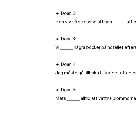
🔸 Đoạn 2:
Hon var så stressad att hon ______ att bo
🔸 Đoạn 3:
Vi ______ några böcker på hotellet efte
🔸 Đoạn 4:
Jag måste gå tillbaka till kaféet efterso
🔸 Đoạn 5:
Mats ______ alltid att vattna blommorna