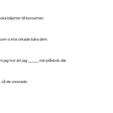
ka biljetter till konserten.
rsom vi inte orkade bära dem.
m jag tror att jag ______ min plånbok där.
, så de vissnade.