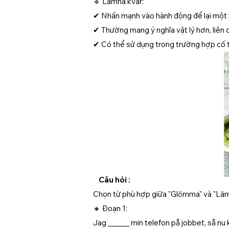
🔹 Lämna kvar:
✔ Nhấn mạnh vào hành động để lại một t
✔ Thường mang ý nghĩa vật lý hơn, liên 
✔ Có thể sử dụng trong trường hợp cố tì
Câu hỏi :
Chọn từ phù hợp giữa "Glömma" và "Läm
🔸 Đoạn 1:
Jag ______ min telefon på jobbet, så nu 