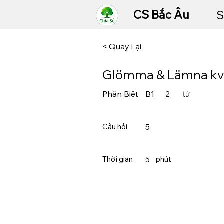
CS Bắc Âu
S
< Quay Lại
Glömma & Lämna kv
Phân Biệt
B1
2
từ
Câu hỏi
5
Thời gian
5
​phút