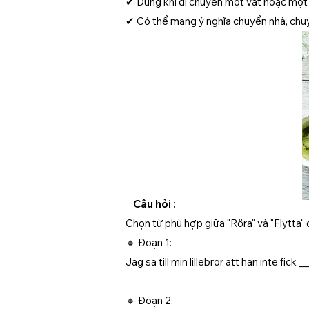
✔ Dùng khi di chuyển một vật hoặc một ng
✔ Có thể mang ý nghĩa chuyển nhà, chuyển
Câu hỏi :
Chọn từ phù hợp giữa "Röra" và "Flytta"
🔸 Đoạn 1:
Jag sa till min lillebror att han inte fic
🔸 Đoạn 2: