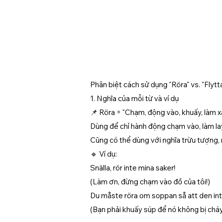
Phân biệt cách sử dụng "Röra" vs. "Flytt
1. Nghĩa của mỗi từ và ví dụ
📌 Röra = "Chạm, động vào, khuấy, làm x
Dùng để chỉ hành động chạm vào, làm la
Cũng có thể dùng với nghĩa trừu tượng, 
🔹 Ví dụ:
Snälla, rör inte mina saker!
(Làm ơn, đừng chạm vào đồ của tôi!)
Du måste röra om soppan så att den int
(Bạn phải khuấy súp để nó không bị cháy