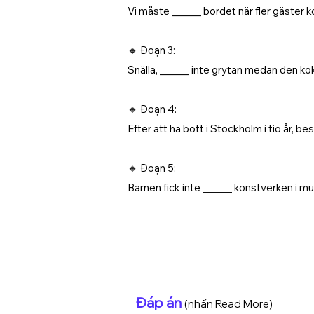
Vi måste ______ bordet när fler gäster ko
🔸 Đoạn 3:
Snälla, ______ inte grytan medan den kok
🔸 Đoạn 4:
Efter att ha bott i Stockholm i tio år, be
🔸 Đoạn 5:
Barnen fick inte ______ konstverken i mu
Đáp án
(nhấn Read More)