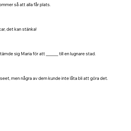
mmer så att alla får plats.
ar, det kan stänka!
stämde sig Maria för att ______ till en lugnare stad.
seet, men några av dem kunde inte låta bli att göra det.