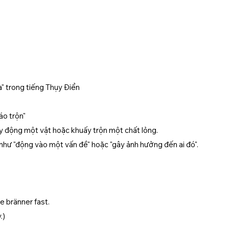
a" trong tiếng Thụy Điển
áo trộn"
y động một vật hoặc khuấy trộn một chất lỏng.
như "động vào một vấn đề" hoặc "gây ảnh hưởng đến ai đó".
e bränner fast.
.)