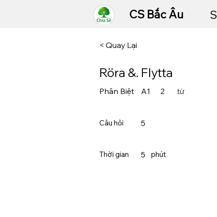
CS Bắc Âu
S
< Quay Lại
Röra &. Flytta
Phân Biệt
A1
2
từ
Câu hỏi
5
Thời gian
5
​phút