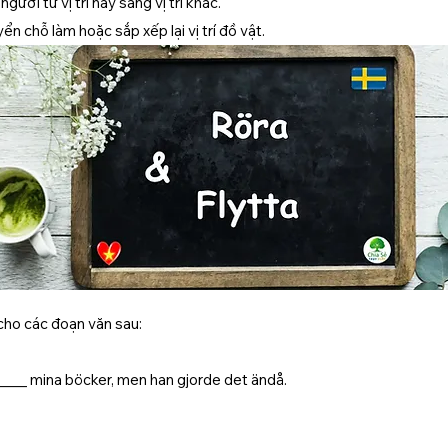
ười từ vị trí này sang vị trí khác.
 chỗ làm hoặc sắp xếp lại vị trí đồ vật.
 cho các đoạn văn sau:
k ______ mina böcker, men han gjorde det ändå.