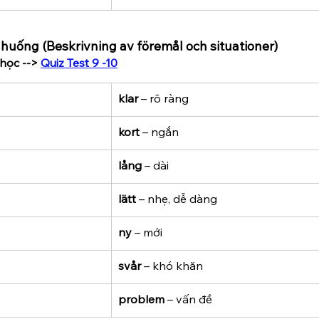
h huống (Beskrivning av föremål och situationer)
học --> 
Quiz Test 9 -10
klar
 – rõ ràng
kort
 – ngắn
lång
 – dài
lätt
 – nhẹ, dễ dàng
ny
 – mới
svår
 – khó khăn
problem
 – vấn đề