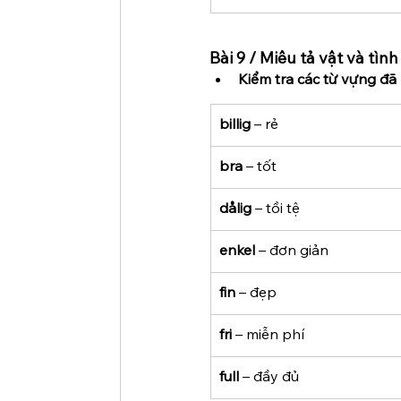
Bài 9 / Miêu tả vật và tìn
Kiểm tra các từ vựng đã 
billig
 – rẻ
bra
 – tốt
dålig
 – tồi tệ
enkel
 – đơn giản
fin
 – đẹp
fri
 – miễn phí
full
 – đầy đủ