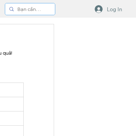
Log In
u quả!