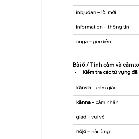
inbjudan – lời mời
information – thông tin
ringa – gọi điện
Bài 6 / Tình cảm và cảm x
Kiểm tra các từ vựng đã 
känsla
 – cảm giác
känna
 – cảm nhận
glad
 – vui vẻ
nöjd
 – hài lòng