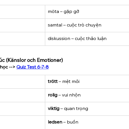
möta – gặp gỡ
samtal – cuộc trò chuyện
diskussion – cuộc thảo luận
úc (Känslor och Emotioner)
học --> 
Quiz Test 6-7-8
trött
 – mệt mỏi
rolig
 – vui nhộn
viktig
 – quan trọng
ledsen
 – buồn