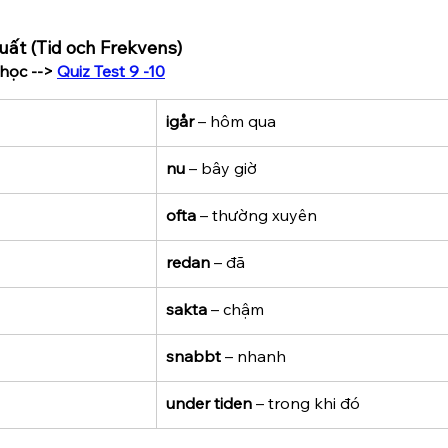
suất (Tid och Frekvens)
học --> 
Quiz Test 9 -10
igår
 – hôm qua
nu
 – bây giờ
ofta
 – thường xuyên
redan
 – đã
sakta
 – chậm
snabbt
 – nhanh
under tiden
 – trong khi đó