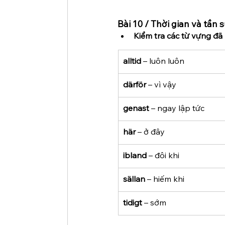
Bài 10 / Thời gian và tần 
Kiểm tra các từ vựng đã 
alltid
 – luôn luôn
därför
 – vì vậy
genast
 – ngay lập tức
här
 – ở đây
ibland
 – đôi khi
sällan
 – hiếm khi
tidigt
 – sớm