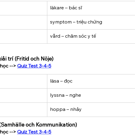
läkare – bác sĩ
symptom – triệu chứng
vård – chăm sóc y tế
ải trí (Fritid och Nöje) 
học --> 
Quiz Test 3-4-5
läsa – đọc
lyssna – nghe
hoppa – nhảy
ếp (Samhälle och Kommunikation)
học --> 
Quiz Test 3-4-5