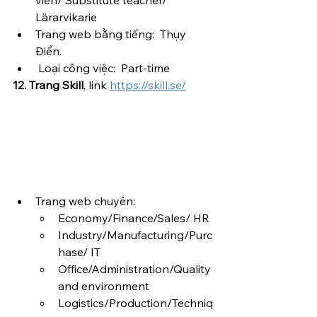
viên/ Substitute teacher/ 
Lärarvikarie
Trang web bằng tiếng:  Thụy 
Điển.
 Loại công việc:  Part-time 
12. Trang Skill
, link 
https://skill.se/
Trang web chuyên:  
Economy/Finance/Sales/ HR 
Industry/Manufacturing/Purc
hase/ IT
Office/Administration/Quality 
and environment
Logistics/Production/Techniq