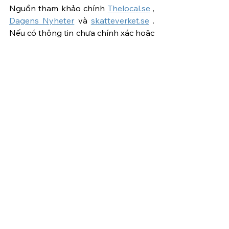
Nguồn tham khảo chính 
Thelocal.se
 , 
Dagens Nyheter
 và 
skatteverket.se
 . 
Nếu có thông tin chưa chính xác hoặc 
đã thay đổi, mong nhận được sự 
phản hồi của các bạn để thông tin 
được cập nhật chính xác hơn cho mọi 
người tham khảo.
03/2025 -  
Chia Sẻ Thụy Điển
---------------------------------------------
Câu hỏi từ bạn đọc
Làm thế nào để xin gia hạn nộp 
tờ khai thuế tại Thụy Điển?
Có thể nhờ người khác nộp tờ 
khai thuế điện tử tại Thụy Điển 
không?
Tôi bị nợ thuế (kvarskatt), tôi cần 
làm gì bây giờ?
Phải làm gì nếu thông tin trong tờ 