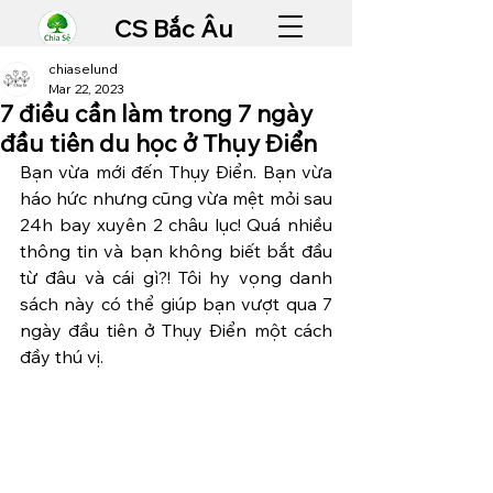
CS Bắc Âu
chiaselund
Mar 22, 2023
7 điều cần làm trong 7 ngày
đầu tiên du học ở Thụy Điển
Bạn vừa mới đến Thụy Điển. Bạn vừa 
háo hức nhưng cũng vừa mệt mỏi sau 
24h bay xuyên 2 châu lục! Quá nhiều 
thông tin và bạn không biết bắt đầu 
từ đâu và cái gì?! Tôi hy vọng danh 
sách này có thể giúp bạn vượt qua 7 
ngày đầu tiên ở Thụy Điển một cách 
đầy thú vị.