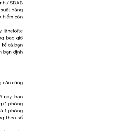
 như SBAB 
 suất hàng 
o hiểm còn 
 lånelöfte 
ng bao giờ 
 kể cả bạn 
n bạn định 
g căn cùng 
ố này, bạn 
g (1 phòng 
và 1 phòng 
g theo số 