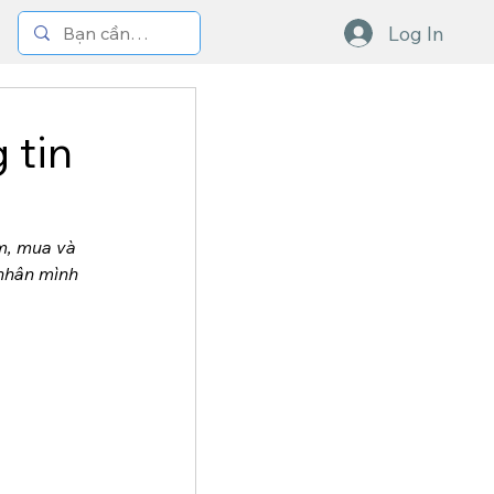
Log In
 tin
m, mua và 
nhân mình 