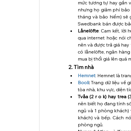
mức tương tự hay gần v
nhưng họ giảm phí bảo h
tháng và bảo hiểm) sẽ g
Swedbank bán được bảo
Lånelöfte
: Cam kết, lời
qua internet hoặc nói c
nên và được trả giá hay 
có lånelöfte, ngân hàng
mua bị thổi giá lên quá 
2. Tìm nhà
Hemnet
: Hemnet là tran
Booli
:
 Trang dữ liệu về 
tòa nhà, khu vực, diện 
Tvåa (2 r o k) hay trea (3
nên biết họ đang tính s
ngủ và 1 phòng khách) v
khách) và bếp. Cách nó
phòng ngủ.