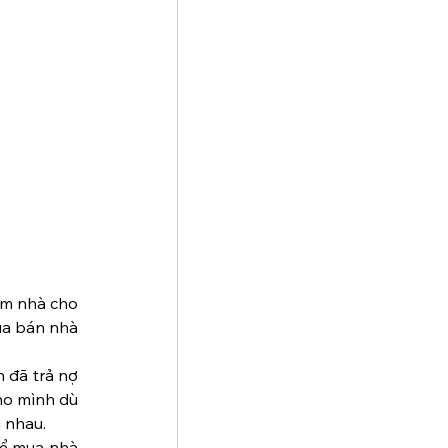
ếm nhà cho 
ua bán nhà 
 đã trả nợ 
ho mình dù 
g nhau.
để mua nhà 