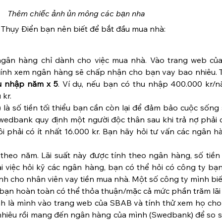
Thêm chiếc ảnh ủn mông các bạn nha 
 Thụy Điển bạn nên biết để bắt đầu mua nhà:
gân hàng chỉ dành cho việc mua nhà. Vào trang web của
 tính xem ngân hàng sẽ chấp nhận cho bạn vay bao nhiêu. T
u nhập năm x 5
. Ví dụ, nếu bạn có thu nhập 400.000 kr/n
 kr.
)
là số tiền tối thiểu bạn cần còn lại để đảm bảo cuộc sống s
wedbank quy định một người độc thân sau khi trả nợ phải c
i phải có ít nhất 16.000 kr. Bạn hãy hỏi tư vấn các ngân h
y theo năm. Lãi suất này được tính theo ngân hàng, số tiền
i việc hỏi kỹ các ngân hàng, bạn có thể hỏi có công ty bạ
nh cho nhân viên vay tiền mua nhà. Một số công ty mình biết
bạn hoàn toàn có thể thỏa thuận/mặc cả mức phần trăm lãi 
nh là mình vào trang web của SBAB và tính thử xem họ cho
o nhiêu rồi mang đến ngân hàng của mình (Swedbank) để so s