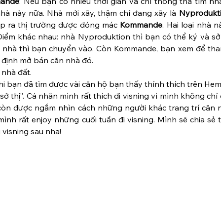
ande
: Nếu bạn có nhiều thời gian và chỉ thong thả tìm nh
hà này nữa. Nhà mới xây, thậm chí đang xây là 
Nyprodukt
ắp ra thị trường được đóng mác 
Kommande
. Hai loại nhà n
Điểm khác nhau: nhà Nyproduktion thì bạn có thể ký và sở 
o nhà thì bạn chuyển vào. Còn Kommande, bạn xem để tha
t định mở bán căn nhà đó.
 nhà đất.
hi bạn đã tìm được vài căn hộ bạn thấy thính thích trên Hemn
ở thị”. Cá nhân mình rất thích đi visning vì mình không chỉ
òn được ngắm nhìn cách những người khác trang trí căn n
mình rất enjoy những cuối tuần đi visning. Mình sẽ chia sẻ 
i visning sau nha!