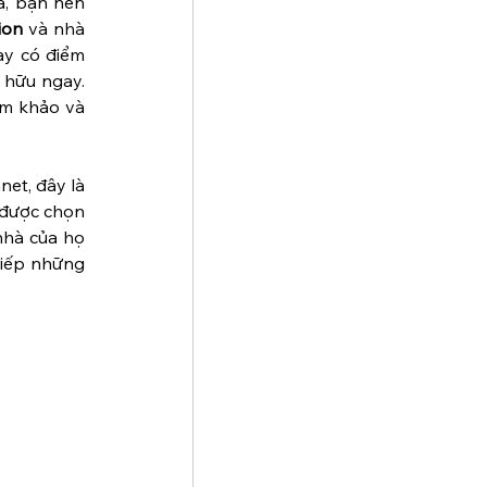
à, bạn nên 
ion
 và nhà 
ày có điểm 
hữu ngay. 
m khảo và 
et, đây là 
 được chọn 
hà của họ 
tiếp những 