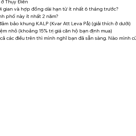
 ở Thụy Điển
i gian và hợp đồng dài hạn từ ít nhất 6 tháng trước?
ành phố này ít nhất 2 năm?
ảm bảo khung KALP (Kvar Att Leva På) (giải thích ở dưới)
iệm nhỏ (khoảng 15% trị giá căn hộ bạn định mua)
t cả các điều trên thì mình nghĩ bạn đã sẵn sàng. Nào mình c