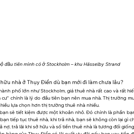
hộ đầu tiên mình có ở Stockholm – khu Hässelby Strand
 hữu nhà ở Thụy Điển dù bạn mới đi làm chưa lâu?
hành phố lớn như Stockholm, giá thuê nhà rất cao và rất hi
n cư” chính là lý do đầu tiên bạn nên mua nhà. Thị trường m
hiều lựa chọn hơn thị trường thuê nhà nhiều.
bạn sẽ tiết kiệm được một khoản nhỏ. Đó chính là phần bạn
bạn tiếp tục thuê nhà, khi trả nhà, bạn sẽ không còn lại gì c
 nợ, trả lãi khi sở hữu và số tiền thuê nhà là tương đối giốn
n hàng của Thụy Điển có lãi suất ưu đãi nếu bạn vay tiền 