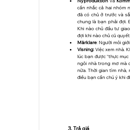
Nyproduktion
 và 
Komm
cần nhắc cả hai nhóm n
đã có chủ ở trước và s
chung là bạn phải đợi. 
Khi nào chủ đầu tư gia
đợi khi nào chủ cũ quyế
Märklare
: Người môi giới
Visning:
 Việc xem nhà. K
lúc bạn được “thực mục s
ngôi nhà trong mơ mà c
nữa. Thời gian tìm nhà, 
điều bạn cần chú ý khi đ
3. Trả giá