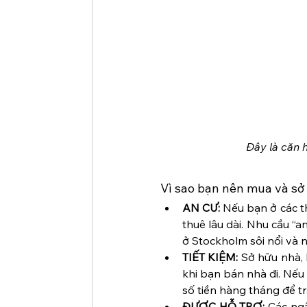
Đây là căn 
Vì sao bạn nên mua và sở
AN CƯ: 
Nếu bạn ở các t
thuê lâu dài. Nhu cầu “a
ở Stockholm sôi nổi và n
TIẾT KIỆM:
 Sở hữu nhà, 
khi bạn bán nhà đi. Nếu 
số tiền hàng tháng để trả
ĐƯỢC HỖ TRỢ: 
Các ngâ