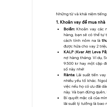
Những từ và khái niệm tiếng
1. Khoản vay để mua nhà
Bolån: 
Khoản vay các n
hàng, bạn sẽ có thể tự
cách tính nôm na là 
th
được hứa cho vay 2 triệu
KALP
 (
Kvar Att Leva På
nợ hàng tháng. Ví dụ, S
9.500 kr hay một cặp đô
số này nhé!
Ränta:
 Lãi suất tiền va
nhiều yếu tố khác. Ngoà
việc nếu họ có ưu đãi dà
này. Và bạn đừng quên, 
Bí quyết mặc cả của mì
lãi suất lý tưởng là ba