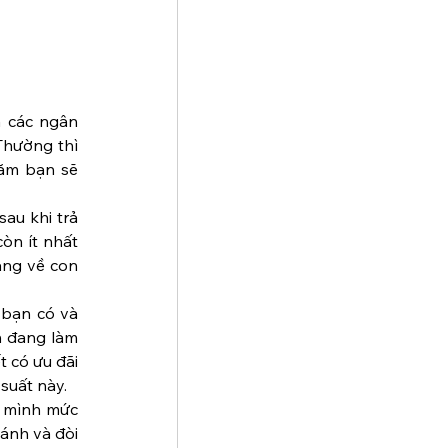
 các ngân 
hường thì 
ăm bạn sẽ 
au khi trả 
òn ít nhất 
àng về con 
 bạn có và 
n đang làm 
 có ưu đãi 
suất này.
 mình mức 
ánh và đòi 