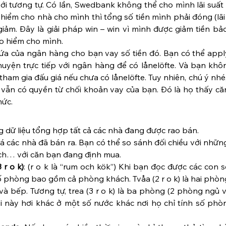
ới tương tự. Có lần, Swedbank không thể cho mình lãi suất
iểm cho nhà cho mình thì tổng số tiền mình phải đóng (lãi
iảm. Đây là giải pháp win – win vì mình được giảm tiền bả
 hiểm cho mình.
 hứa của ngân hàng cho bạn vay số tiền đó. Bạn có thể apply
huyện trực tiếp với ngân hàng để có lånelöfte. Và bạn khô
tham gia đấu giá nếu chưa có lånelöfte. Tuy nhiên, chú ý nhé,
 vẫn có quyền từ chối khoản vay của bạn. Đó là họ thấy că
mức.
g dữ liệu tổng hợp tất cả các nhà đang được rao bán.
giá các nhà đã bán ra. Bạn có thể so sánh đối chiều với nhữn
tích… với căn bạn đang định mua.
 r o k)
: (r o k là “rum och kök”) Khi bạn đọc được các con s
ố phòng bao gồm cả phòng khách. Tvåa (2 r o k) là hai phòn
à bếp. Tương tự, trea (3 r o k) là ba phòng (2 phòng ngủ 
i này hơi khác ở một số nước khác nơi họ chỉ tính số phòn