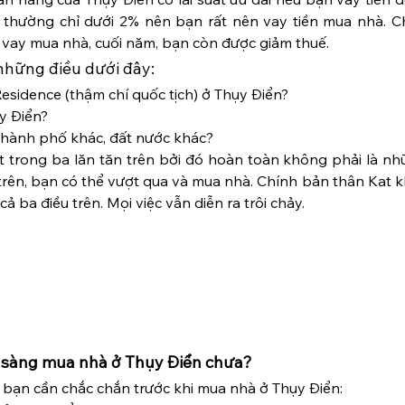
ó thường chỉ dưới 2% nên bạn rất nên vay tiền mua nhà. Ch
ền vay mua nhà, cuối năm, bạn còn được giảm thuế.
những điều dưới đây:
esidence (thậm chí quốc tịch) ở Thụy Điển?
y Điển?
i thành phố khác, đất nước khác?
 trong ba lăn tăn trên bởi đó hoàn toàn không phải là nhữ
trên, bạn có thể vượt qua và mua nhà. Chính bản thân Kat k
cả ba điều trên. Mọi việc vẫn diễn ra trôi chảy.
n sàng mua nhà ở Thụy Điển chưa?
 bạn cần chắc chắn trước khi mua nhà ở Thụy Điển: