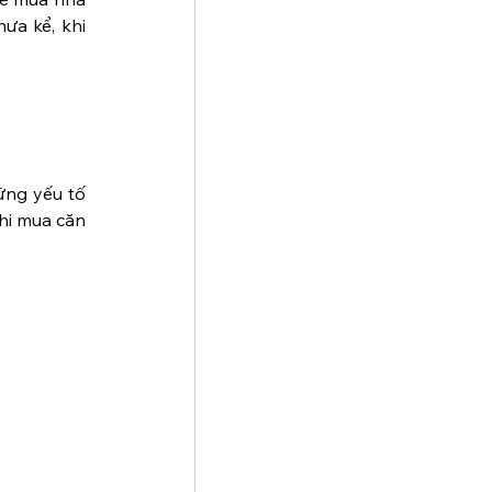
ưa kể, khi 
ng yếu tố 
hi mua căn 