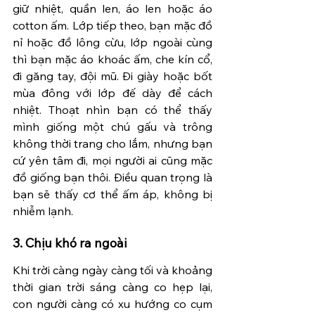
giữ nhiệt, quần len, áo len hoặc áo 
cotton ấm. Lớp tiếp theo, bạn mặc đồ 
nỉ hoặc đồ lông cừu, lớp ngoài cùng 
thì bạn mặc áo khoác ấm, che kín cổ, 
đi găng tay, đội mũ. Đi giày hoặc bốt 
mùa đông với lớp đế dày để cách 
nhiệt. Thoạt nhìn bạn có thể thấy 
mình giống một chú gấu và trông 
không thời trang cho lắm, nhưng bạn 
cứ yên tâm đi, mọi người ai cũng mặc 
đồ giống bạn thôi. Điều quan trọng là 
bạn sẽ thấy cơ thể ấm áp, không bị 
nhiễm lạnh. 
3. Chịu khó ra ngoài 
Khi trời càng ngày càng tối và khoảng 
thời gian trời sáng càng co hẹp lại, 
con người càng có xu hướng co cụm 