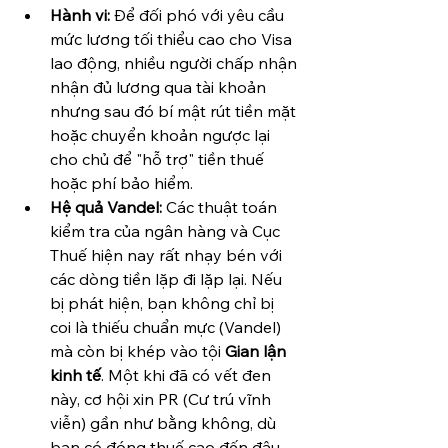
Hành vi:
 Để đối phó với yêu cầu 
mức lương tối thiểu cao cho Visa 
lao động, nhiều người chấp nhận 
nhận đủ lương qua tài khoản 
nhưng sau đó bí mật rút tiền mặt 
hoặc chuyển khoản ngược lại 
cho chủ để "hỗ trợ" tiền thuế 
hoặc phí bảo hiểm.
Hệ quả Vandel:
 Các thuật toán 
kiểm tra của ngân hàng và Cục 
Thuế hiện nay rất nhạy bén với 
các dòng tiền lặp đi lặp lại. Nếu 
bị phát hiện, bạn không chỉ bị 
coi là thiếu chuẩn mực (Vandel) 
mà còn bị khép vào tội 
Gian lận 
kinh tế
. Một khi đã có vết đen 
này, cơ hội xin PR (Cư trú vĩnh 
viễn) gần như bằng không, dù 
bạn có đóng thuế cao đến đâu.