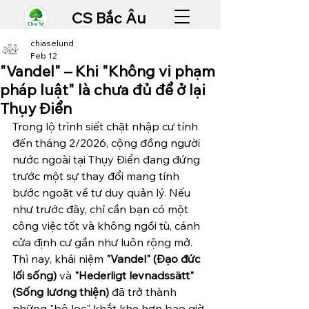
CS Bắc Âu
chiaselund
Feb 12
"Vandel" – Khi "Không vi phạm
pháp luật" là chưa đủ để ở lại
Thụy Điển
Trong lộ trình siết chặt nhập cư tính 
đến tháng 2/2026, cộng đồng người 
nước ngoài tại Thụy Điển đang đứng 
trước một sự thay đổi mang tính 
bước ngoặt về tư duy quản lý. Nếu 
như trước đây, chỉ cần bạn có một 
công việc tốt và không ngồi tù, cánh 
cửa định cư gần như luôn rộng mở. 
Thì nay, khái niệm 
"Vandel" (Đạo đức 
lối sống)
 và 
"Hederligt levnadssätt" 
(Sống lương thiện)
 đã trở thành 
những "bộ lọc" khắt khe hơn bao giờ 