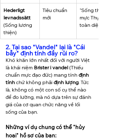
Hederligt 
Tiêu chuẩn 
"Sống theo giá trị và chu
levnadssätt
mới
mực Thụy Điển". Nâng cấ
(Sống lương 
toàn diện của Skötsamhe
thiện)
2. Tại sao "Vandel" lại là "Cái 
bẫy" định tính đầy rủi ro?
Khó khăn lớn nhất đối với người Việt 
là khái niệm 
Brister i vandel
 (Thiếu 
chuẩn mực đạo đức) mang tính 
định 
tính
 chứ không phải 
định lượng
. Tức 
là, không có một con số cụ thể nào 
để đo lường, mà nó dựa trên sự đánh 
giá của cơ quan chức năng về lối 
sống của bạn.
Những ví dụ chung có thể "hủy 
hoại" hồ sơ của bạn: