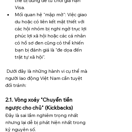
thể bị dùng để từ chối gia hạn 
Visa.
Mối quan hệ "mập mờ": Việc giao 
du hoặc có liên kết mật thiết với 
các hội nhóm bị nghi ngờ trục lợi 
phúc lợi xã hội hoặc các cá nhân 
có hồ sơ đen cũng có thể khiến 
bạn bị đánh giá là "đe dọa đến 
trật tự xã hội".
 Dưới đây là những hành vi cụ thể mà 
người lao động Việt Nam cần tuyệt 
đối tránh:
2.1. Vòng xoáy "Chuyển tiền 
ngược cho chủ" (Kickbacks)
Đây là sai lầm nghiêm trọng nhất 
nhưng lại dễ bị phát hiện nhất trong 
kỷ nguyên số.