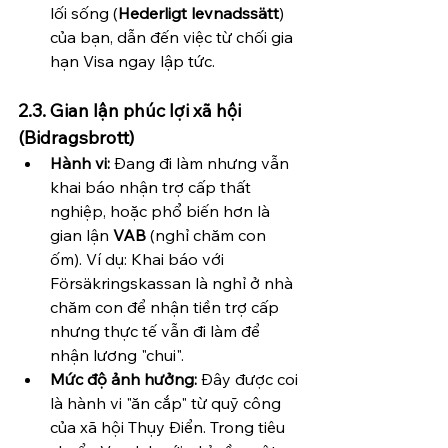
lối sống (
Hederligt levnadssätt
) 
của bạn, dẫn đến việc từ chối gia 
hạn Visa ngay lập tức.
2.3. Gian lận phúc lợi xã hội 
(Bidragsbrott)
Hành vi:
 Đang đi làm nhưng vẫn 
khai báo nhận trợ cấp thất 
nghiệp, hoặc phổ biến hơn là 
gian lận 
VAB
 (nghỉ chăm con 
ốm). Ví dụ: Khai báo với 
Försäkringskassan là nghỉ ở nhà 
chăm con để nhận tiền trợ cấp 
nhưng thực tế vẫn đi làm để 
nhận lương "chui".
Mức độ ảnh hưởng:
 Đây được coi 
là hành vi "ăn cắp" từ quỹ công 
của xã hội Thụy Điển. Trong tiêu 