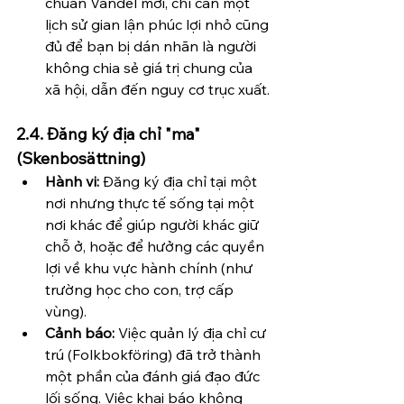
chuẩn Vandel mới, chỉ cần một 
lịch sử gian lận phúc lợi nhỏ cũng 
đủ để bạn bị dán nhãn là người 
không chia sẻ giá trị chung của 
xã hội, dẫn đến nguy cơ trục xuất.
2.4. Đăng ký địa chỉ "ma" 
(Skenbosättning)
Hành vi:
 Đăng ký địa chỉ tại một 
nơi nhưng thực tế sống tại một 
nơi khác để giúp người khác giữ 
chỗ ở, hoặc để hưởng các quyền 
lợi về khu vực hành chính (như 
trường học cho con, trợ cấp 
vùng).
Cảnh báo:
 Việc quản lý địa chỉ cư 
trú (Folkbokföring) đã trở thành 
một phần của đánh giá đạo đức 
lối sống. Việc khai báo không 