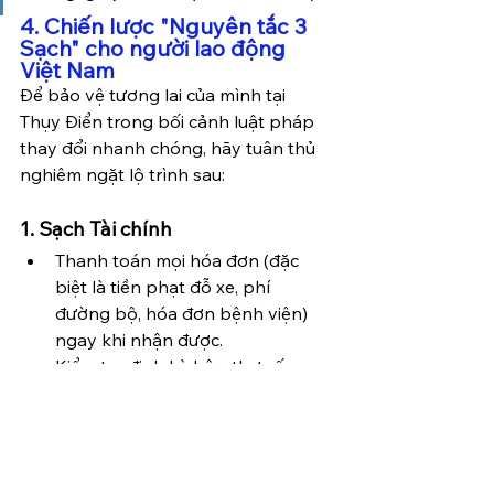
4. Chiến lược "Nguyên tắc 3 
Sạch" cho người lao động 
Việt Nam
Để bảo vệ tương lai của mình tại 
Thụy Điển trong bối cảnh luật pháp 
thay đổi nhanh chóng, hãy tuân thủ 
nghiêm ngặt lộ trình sau:
1. Sạch Tài chính
Thanh toán mọi hóa đơn (đặc 
biệt là tiền phạt đỗ xe, phí 
đường bộ, hóa đơn bệnh viện) 
ngay khi nhận được.
Kiểm tra định kỳ hộp thư số 
(Kivra) để không bỏ sót bất kỳ 
thông báo thuế hay nợ nào.
Hạn chế tối đa các khoản vay 
tiêu dùng lãi suất cao.