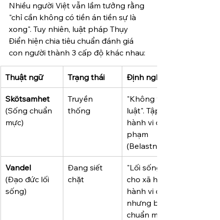
Nhiều người Việt vẫn lầm tưởng rằng 
"chỉ cần không có tiền án tiền sự là 
xong". Tuy nhiên, luật pháp Thụy 
Điển hiện chia tiêu chuẩn đánh giá 
con người thành 3 cấp độ khác nhau:
Thuật ngữ
Trạng thái
Định nghĩa cốt lõi
Skötsamhet
Truyền 
"Không vi phạm pháp 
(Sống chuẩn 
thống
luật". Tập trung vào các 
mực)
hành vi có trong hồ sơ tội
phạm 
(Belastningsregistret).
Vandel
Đang siết 
"Lối sống không gây hại 
(Đạo đức lối 
chặt
cho xã hội". Bao gồm cả 
sống)
hành vi chưa là tội phạm 
nhưng bị coi là "thiếu 
chuẩn mực".