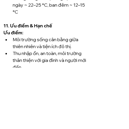
ngày ~ 22–25 °C, ban đêm ~ 12–15 
°C
11. Ưu điểm & Hạn chế
Ưu điểm:
Môi trường sống cân bằng giữa 
thiên nhiên và tiện ích đô thị.
Thu nhập ổn, an toàn, môi trường 
thân thiện với gia đình và người mới 
đến.
Giao thông thuận tiện, dịch vụ giáo 
dục người lớn & hội nhập mạnh.
Du lịch và văn hóa phong phú: biển, 
công viên, bảo tàng, sự kiện văn 
hóa.
Hạn chế:
Thiếu đại học và y tế chuyên sâu 