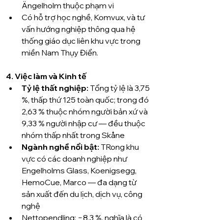
Ängelholm thuộc phạm vi 
Có hỗ trợ học nghề, Komvux, và tư 
vấn hướng nghiệp thông qua hệ 
thống giáo dục liên khu vực trong 
miền Nam Thụy Điển.
4. Việc làm và Kinh tế
Tỷ lệ thất nghiệp:
 Tổng tỷ lệ là 3,75 
%, thấp thứ 125 toàn quốc; trong đó 
2,63 % thuộc nhóm người bản xứ và 
9,33 % người nhập cư — đều thuộc 
nhóm thấp nhất trong Skåne 
Ngành nghề nổi bật:
 TRong khu 
vực có các doanh nghiệp như 
Engelholms Glass, Koenigsegg, 
HemoCue, Marco — đa dạng từ 
sản xuất đến du lịch, dịch vụ, công 
nghệ 
Nettopendling: −8,3 %, nghĩa là có 