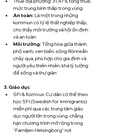
Thuế địa phương: 31,47% tổng thuế, 
mức trung bình thấp trong vùng 
An toàn: 
Là một trong những 
kommun có tỷ lệ thất nghiệp thấp, 
cho thấy môi trường xã hội ổn định 
và an toàn 
Môi trường:
 Tổng hòa giữa thành 
phố xanh, ven biển, sông Rönneån 
chảy qua, phù hợp cho gia đình và 
người yêu thiên nhiên, khá lý tưởng 
để sống và thư giãn 
3. Giáo dục
SFI & Komvux: Cư dân có thể theo 
học SFI (Swedish for Immigrants) 
miễn phí qua các trung tâm giáo 
dục người lớn trong vùng, chẳng 
hạn chương trình mở rộng trong 
“Familjen Helsingborg” nơi 