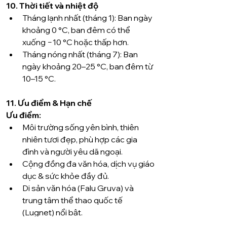
10. Thời tiết và nhiệt độ
Tháng lạnh nhất (tháng 1): Ban ngày 
khoảng 0 °C, ban đêm có thể 
xuống −10 °C hoặc thấp hơn.
Tháng nóng nhất (tháng 7): Ban 
ngày khoảng 20–25 °C, ban đêm từ 
10–15 °C.
11. Ưu điểm & Hạn chế
Ưu điểm:
Môi trường sống yên bình, thiên 
nhiên tươi đẹp, phù hợp các gia 
đình và người yêu dã ngoại.
Cộng đồng đa văn hóa, dịch vụ giáo 
dục & sức khỏe đầy đủ.
Di sản văn hóa (Falu Gruva) và 
trung tâm thể thao quốc tế 
(Lugnet) nổi bật.