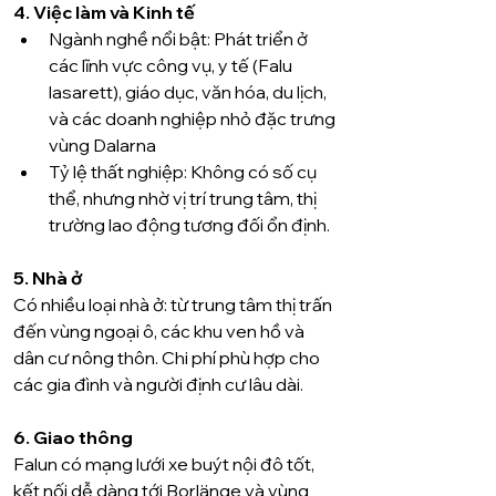
4. Việc làm và Kinh tế
Ngành nghề nổi bật: Phát triển ở 
các lĩnh vực công vụ, y tế (Falu 
lasarett), giáo dục, văn hóa, du lịch, 
và các doanh nghiệp nhỏ đặc trưng 
vùng Dalarna 
Tỷ lệ thất nghiệp: Không có số cụ 
thể, nhưng nhờ vị trí trung tâm, thị 
trường lao động tương đối ổn định.
5. Nhà ở
Có nhiều loại nhà ở: từ trung tâm thị trấn 
đến vùng ngoại ô, các khu ven hồ và 
dân cư nông thôn. Chi phí phù hợp cho 
các gia đình và người định cư lâu dài.
6. Giao thông
Falun có mạng lưới xe buýt nội đô tốt, 
kết nối dễ dàng tới Borlänge và vùng 