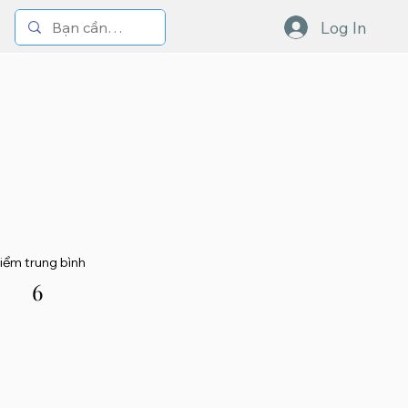
Log In
iểm trung bình
6