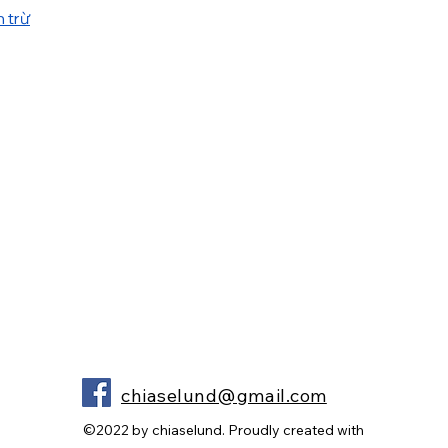
 trừ
chiaselund@gmail.com
©2022 by chiaselund. Proudly created with