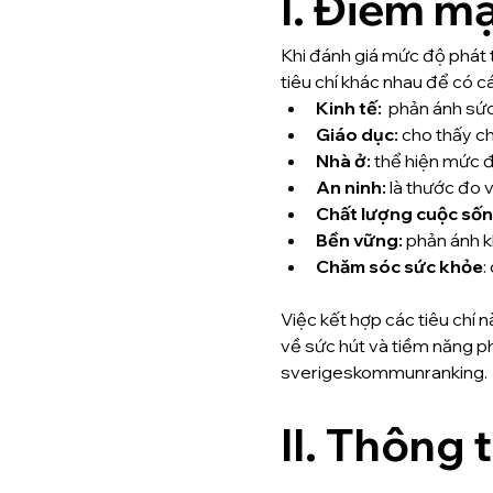
I. Điểm m
Khi đánh giá mức độ phát 
tiêu chí khác nhau để có cá
Kinh tế:
  phản ánh sứ
Giáo dục:
 cho thấy c
Nhà ở:
 thể hiện mức đ
An ninh:
 là thước đo 
Chất lượng cuộc số
Bền vững:
 phản ánh k
Chăm sóc sức khỏe
:
Việc kết hợp các tiêu chí 
về sức hút và tiềm năng ph
sverigeskommunranking.
II. Thông 