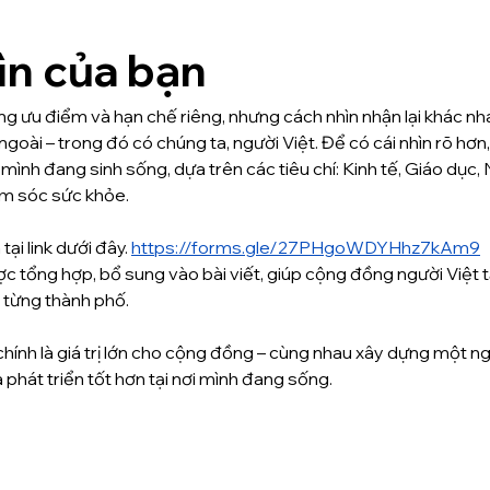
hìn của bạn
 ưu điểm và hạn chế riêng, nhưng cách nhìn nhận lại khác nha
oài – trong đó có chúng ta, người Việt. Để có cái nhìn rõ hơ
mình đang sinh sống, dựa trên các tiêu chí: Kinh tế, Giáo dục, 
m sóc sức khỏe.
ại link dưới đây. 
https://forms.gle/27PHgoWDYHhz7kAm9
c tổng hợp, bổ sung vào bài viết, giúp cộng đồng người Việt t
 từng thành phố.
hính là giá trị lớn cho cộng đồng – cùng nhau xây dựng một n
 phát triển tốt hơn tại nơi mình đang sống.