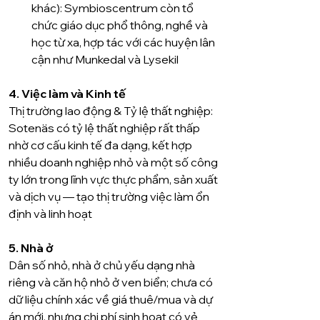
khác): Symbioscentrum còn tổ 
chức giáo dục phổ thông, nghề và 
học từ xa, hợp tác với các huyện lân 
cận như Munkedal và Lysekil 
4. Việc làm và Kinh tế
Thị trường lao động & Tỷ lệ thất nghiệp: 
Sotenäs có tỷ lệ thất nghiệp rất thấp 
nhờ cơ cấu kinh tế đa dạng, kết hợp 
nhiều doanh nghiệp nhỏ và một số công 
ty lớn trong lĩnh vực thực phẩm, sản xuất 
và dịch vụ — tạo thị trường việc làm ổn 
định và linh hoạt 
5. Nhà ở
Dân số nhỏ, nhà ở chủ yếu dạng nhà 
riêng và căn hộ nhỏ ở ven biển; chưa có 
dữ liệu chính xác về giá thuê/mua và dự 
án mới, nhưng chi phí sinh hoạt có vẻ 