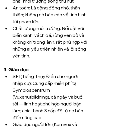
phải, môi trường sống thu hút.
An toàn: Là cộng đồng nhỏ, thân 
thiện; không có báo cáo về tình hình 
tội phạm lớn.
Chất lượng môi trường: Nổi bật với 
biển xanh, vách đá, rừng ven bờ và 
không khí trong lành, rất phù hợp với 
những ai yêu thiên nhiên và lối sống 
yên tĩnh.
3. Giáo dục
SFI (Tiếng Thụy Điển cho người 
nhập cư): Cung cấp miễn phí tại 
Symbioscentrum 
(Vuxenutbildning), cả ngày và buổi 
tối — linh hoạt phù hợp người bận 
làm; chia thành 3 cấp độ từ cơ bản 
đến nâng cao 
Giáo dục người lớn (Komvux và 