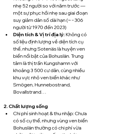
nhẹ 52 người so với năm trước — 
một sự phục hồi nhẹ sau giai đoạn 
suy giảm dân số dài hạn (~−306 
người từ 1970 đến 2023) 
Diện tích & Vị trí địa lý:
 Không có 
số liệu định lượng về diện tích cụ 
thể, nhưng Sotenäs là huyện ven 
biển nổi bật của Bohuslän. Trung 
tâm là thị trấn Kungshamn với 
khoảng 3 500 cư dân, cùng nhiều 
khu vực nhỏ ven biển khác như 
Smögen, Hunnebostrand, 
Bovallstrand… 
2. Chất lượng sống
Chi phí sinh hoạt & thu nhập: Chưa 
có số cụ thể, nhưng vùng ven biển 
Bohuslän thường có chi phí vừa 