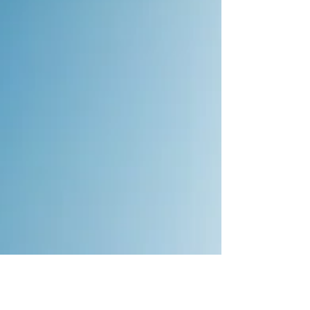
mà mình giữ được nhiệt huyết...