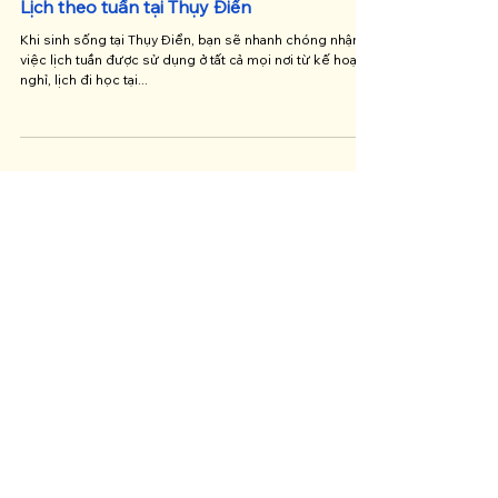
Lịch theo tuần tại Thụy Điển
Khi sinh sống tại Thụy Điển, bạn sẽ nhanh chóng nhận ra
việc lịch tuần được sử dụng ở tất cả mọi nơi từ kế hoạch
nghỉ, lịch đi học tại...