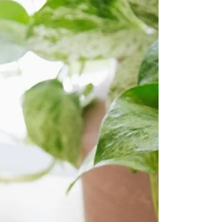
7 điều cần làm trong 7 ngày đầu
tiên du học ở Thụy Điển
Bạn vừa mới đến Thụy Điển. Bạn vừa háo hức nhưng
cũng vừa mệt mỏi sau 24h bay xuyên 2 châu lục! Quá
nhiều thông tin và bạn không biết bắt...