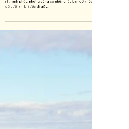
Thụy Điển
Khi nhận được giấy phép lái xe tất nhiên là sẽ rất vui và
rất hạnh phúc, nhưng cũng có những lúc bạn dỡ khóc
dỡ cười khi bị tước đi giấy...