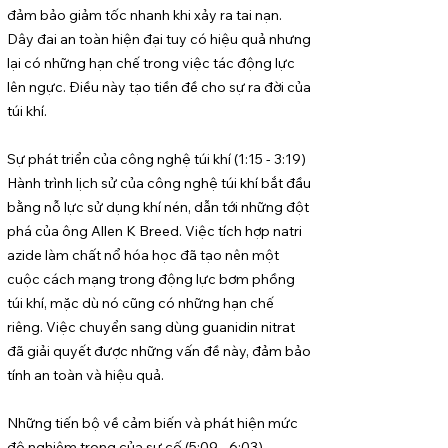
đảm bảo giảm tốc nhanh khi xảy ra tai nạn.
Dây đai an toàn hiện đại tuy có hiệu quả nhưng
lại có những hạn chế trong việc tác động lực
lên ngực. Điều này tạo tiền đề cho sự ra đời của
túi khí.
Sự phát triển của công nghệ túi khí (1:15 - 3:19)
Hành trình lịch sử của công nghệ túi khí bắt đầu
bằng nỗ lực sử dụng khí nén, dẫn tới những đột
phá của ông Allen K Breed. Việc tích hợp natri
azide làm chất nổ hóa học đã tạo nên một
cuộc cách mạng trong động lực bơm phồng
túi khí, mặc dù nó cũng có những hạn chế
riêng. Việc chuyển sang dùng guanidin nitrat
đã giải quyết được những vấn đề này, đảm bảo
tính an toàn và hiệu quả.
Những tiến bộ về cảm biến và phát hiện mức
độ nghiêm trọng của sự cố (5:09 - 6:03)