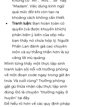
Không có "Mr.", "Mrs.", "Sir" hay 
"Madam". Việc dùng kính ngữ 
quá mức đôi khi còn tạo ra 
khoảng cách không cần thiết.
Tranh luận:
 Bạn hoàn toàn có 
quyền (và được khuyến khích) 
phản biện ý kiến của sếp nếu 
bạn thấy nó chưa hợp lý. Người 
Phần Lan đánh giá cao chuyên 
môn và sự thẳng thắn hơn là sự 
vâng lời mù quáng.
Mình từng thấy một thực tập sinh 
tranh luận sôi nổi với trưởng phòng 
về một đoạn code ngay trong giờ ăn 
trưa. Và cuối cùng? Trưởng phòng 
gật gù thừa nhận cậu thực tập sinh 
đúng. Đó là chuyện "thường ngày ở 
huyện" tại đây.
Để hiểu rõ hơn về các quy định pháp 