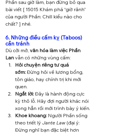
Phần sau giờ làm, bạn đừng bỏ qua 
bài viết [ 15015 Khám phá “giờ rảnh” 
của người Phần: Chill kiểu nào cho 
chất? ] nhé.
6. Những điều cấm kỵ (Taboos) 
cần tránh
Dù cởi mở, 
văn hóa làm việc Phần 
Lan
 vẫn có những vùng cấm:
Hỏi chuyện riêng tư quá 
sớm:
 Đừng hỏi về lương bổng, 
tôn giáo, hay chính trị khi mới 
quen.
Ngắt lời:
 Đây là hành động cực 
kỳ thô lỗ. Hãy đợi người khác nói 
xong hẳn rồi mới trình bày ý kiến.
Khoe khoang:
 Người Phần sống 
theo triết lý 
Jante Law
 (đại ý: 
Đừng nghĩ bạn đặc biệt hơn 