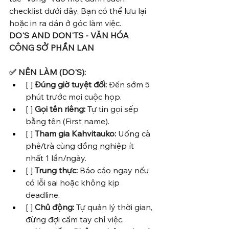
checklist dưới đây. Bạn có thể lưu lại 
hoặc in ra dán ở góc làm việc.
DO'S AND DON'TS - VĂN HÓA 
CÔNG SỞ PHẦN LAN
✅ NÊN LÀM (DO'S):
[ ] 
Đúng giờ tuyệt đối:
 Đến sớm 5 
phút trước mọi cuộc họp.
[ ] 
Gọi tên riêng:
 Tự tin gọi sếp 
bằng tên (First name).
[ ] 
Tham gia Kahvitauko:
 Uống cà 
phê/trà cùng đồng nghiệp ít 
nhất 1 lần/ngày.
[ ] 
Trung thực:
 Báo cáo ngay nếu 
có lỗi sai hoặc không kịp 
deadline.
[ ] 
Chủ động:
 Tự quản lý thời gian, 
đừng đợi cầm tay chỉ việc.