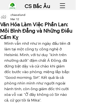
CS Bắc Âu
chiaselund
Mar 12
Văn Hóa Làm Việc Phần Lan:
Môi Bình Đẳng và Những Điều
Cấm Kỵ
Mình vẫn nhớ như in ngày đầu tiên đi 
làm tại một công ty công nghệ ở 
Helsinki. Mình, với tư duy "kính trên 
nhường dưới" đậm chất Á Đông, đã 
đứng bật dậy và cúi chào khi giám 
đốc bước vào phòng, miệng lắp bắp: 
"Good morning, Sir!". Kết quả là cả 
phòng nhìn mình như người ngoài 
hành tinh, còn ông giám đốc thì cười 
xòa vỗ vai: "Ở đây không có Sir nào 
cả, cứ gọi tôi là Mika".