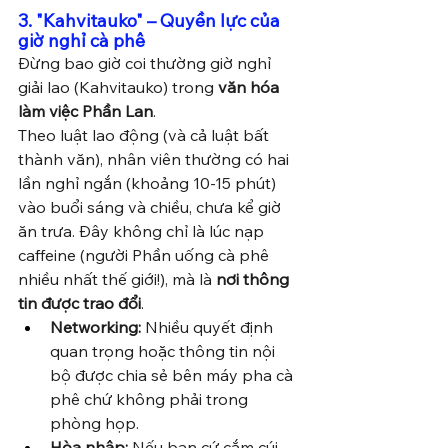
3. "Kahvitauko" – Quyền lực của 
giờ nghỉ cà phê
Đừng bao giờ coi thường giờ nghỉ 
giải lao (Kahvitauko) trong 
văn hóa 
làm việc Phần Lan
.
Theo luật lao động (và cả luật bất 
thành văn), nhân viên thường có hai 
lần nghỉ ngắn (khoảng 10-15 phút) 
vào buổi sáng và chiều, chưa kể giờ 
ăn trưa. Đây không chỉ là lúc nạp 
caffeine (người Phần uống cà phê 
nhiều nhất thế giới!), mà là 
nơi thông 
tin được trao đổi
.
Networking:
 Nhiều quyết định 
quan trọng hoặc thông tin nội 
bộ được chia sẻ bên máy pha cà 
phê chứ không phải trong 
phòng họp.
Hòa nhập:
 Nếu bạn cứ cắm cúi 