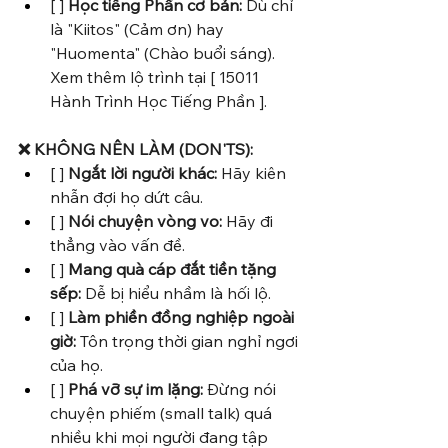
[ ] 
Học tiếng Phần cơ bản:
 Dù chỉ 
là "Kiitos" (Cảm ơn) hay 
"Huomenta" (Chào buổi sáng). 
Xem thêm lộ trình tại [ 15011 
Hành Trình Học Tiếng Phần ].
❌ KHÔNG NÊN LÀM (DON'TS):
[ ] 
Ngắt lời người khác:
 Hãy kiên 
nhẫn đợi họ dứt câu.
[ ] 
Nói chuyện vòng vo:
 Hãy đi 
thẳng vào vấn đề.
[ ] 
Mang quà cáp đắt tiền tặng 
sếp:
 Dễ bị hiểu nhầm là hối lộ.
[ ] 
Làm phiền đồng nghiệp ngoài 
giờ:
 Tôn trọng thời gian nghỉ ngơi 
của họ.
[ ] 
Phá vỡ sự im lặng:
 Đừng nói 
chuyện phiếm (small talk) quá 
nhiều khi mọi người đang tập 