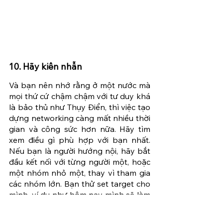
10. Hãy kiên nhẫn
Và bạn nên nhớ rằng ở một nước mà 
mọi thứ cứ chậm chậm với tư duy khá 
là bảo thủ như Thụy Điển, thì việc tạo 
dựng networking càng mất nhiều thời 
gian và công sức hơn nữa. Hãy tìm 
xem điều gì phù hợp với bạn nhất. 
Nếu bạn là người hướng nội, hãy bắt 
đầu kết nối với từng người một, hoặc 
một nhóm nhỏ một, thay vì tham gia 
các nhóm lớn. Bạn thử set target cho 
mình, ví dụ như hôm nay mình sẽ làm 
quen với 2 người, chuẩn bị trước để có 
sự tự tin, xem hôm nay bạn đạt được 