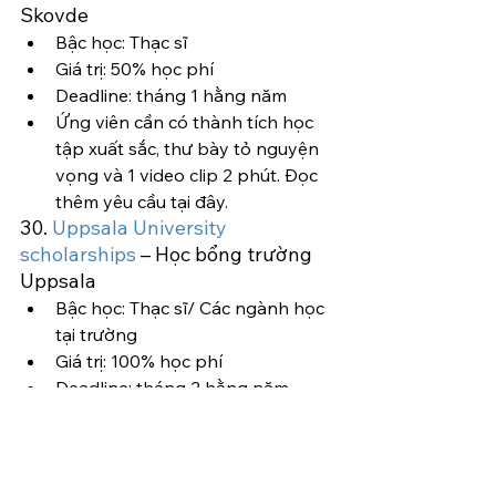
Skovde
Bậc học: Thạc sĩ
Giá trị: 50% học phí
Deadline: tháng 1 hằng năm
Ứng viên cần có thành tích học 
tập xuất sắc, thư bày tỏ nguyện 
vọng và 1 video clip 2 phút. Đọc 
thêm yêu cầu tại đây.
30. 
Uppsala University 
scholarships
 – Học bổng trường 
Uppsala
Bậc học: Thạc sĩ/ Các ngành học 
tại trường
Giá trị: 100% học phí
Deadline: tháng 2 hằng năm
30.1. Uppsala University IPK 
Scholarship
30.2. Uppsala University 
President’s Club Scholarship