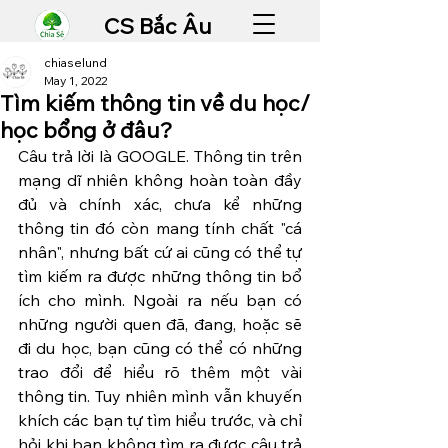
CS Bắc Âu
chiaselund
May 1, 2022
Tìm kiếm thông tin về du học/
học bổng ở đâu?
Câu trả lời là GOOGLE. Thông tin trên 
mạng dĩ nhiên không hoàn toàn đầy 
đủ và chính xác, chưa kể những 
thông tin đó còn mang tính chất "cá 
nhân", nhưng bất cứ ai cũng có thể tự 
tìm kiếm ra được những thông tin bổ 
ích cho mình. Ngoài ra nếu bạn có 
những người quen đã, đang, hoặc sẽ 
đi du học, bạn cũng có thể có những 
trao đổi để hiểu rõ thêm một vài 
thông tin. Tuy nhiên mình vẫn khuyến 
khích các bạn tự tìm hiểu trước, và chỉ 
hỏi khi bạn không tìm ra được câu trả 