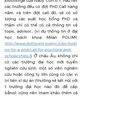
jobbnorge của Nauy. Còn ở Ý, hầu hết 
các trường đều có đợt PhD Call hàng 
năm, và trên đợt call đó, sẽ có số 
lượng các suất học bổng PhD và 
thậm chí có thể có cả thông tin về 
topic, advisor... (ví dụ thông tin ở đại 
học bách khoa Milan POLIMI: 
http://www.dottorato.polimi.it/en/looki
ng-for-a-phd/call-for-positions-and-
scholarships/
). Ở châu Âu, không chỉ 
có các trường đại học mới tuyển 
nghiên cứu sinh, một số viện nghiên 
cứu hoặc công ty lớn cũng có các vị 
trí tiến sĩ dự án (thường sẽ kết nối với 
1 trường đại học nào đó để cấp 
bằng), cũng nên tham khảo thêm cả 
các đơn vị này nữa.