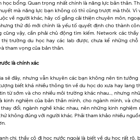
n học bổng. Quan trọng nhất chính là năng lực bản thân. Thầ
huyết mà năng lực bạn không có thì cũng trượt mà thôi. Vì v
ộc về người khác, hãy cố gắng cải thiện chuyên môn, ngoại
 nhưng thứ đó mới chính là yếu tố quyết định cho thành côn
 cũng vậy, cần phải chủ động tìm kiếm. Network các thầy 
 thị trường du học hay các lab được, chưa kể những chỗ đ
à tham vọng của bản thân.
rước là chính xác
ia sẻ đây, nhưng vẫn khuyên các bạn không nên tin tưởng 
 tượng biết khá nhiều thông tin về du học do xưa hay lang t
tin từ sớm và cho nhiều môi trường khác nhau..., nhưng nhữ
là kinh nghiệm của bản thân mình, cho ngành mình, và cho 
ế thay đổi, ngành nghề khác nhau, nên những kinh nghiệm 
u thứ không đúng với người khác. Phải tham khảo nhiều nguồ
ơn.
 chị, thầy cô đi học nước ngoài là biết về du học rất rõ, bi