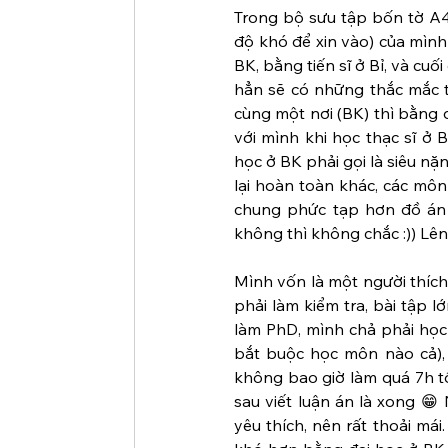
Trong bộ sưu tập bốn tờ A4
độ khó để xin vào) của mình 
BK, bằng tiến sĩ ở Bỉ, và cu
hẳn sẽ có những thắc mắc tạ
cùng một nơi (BK) thì bằng đ
với mình khi học thạc sĩ ở B
học ở BK phải gọi là siêu nặ
lại hoàn toàn khác, các môn 
chung phức tạp hơn đồ án t
không thì không chắc :)) Lên
Mình vốn là một người thích 
phải làm kiểm tra, bài tập lớ
làm PhD, mình chả phải học
bắt buộc học môn nào cả), 
không bao giờ làm quá 7h tối,
sau viết luận án là xong 😁
yêu thích, nên rất thoải mái