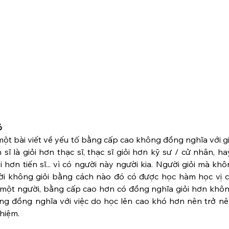
ó
t bài viết về yếu tố bằng cấp cao không đồng nghĩa với giỏ
sĩ là giỏi hơn thạc sĩ, thạc sĩ giỏi hơn kỹ sư / cử nhân, ha
ơn tiến sĩ... vì có người này người kia. Người giỏi mà khô
ười không giỏi bằng cách nào đó có được học hàm học vị ca
g một người, bằng cấp cao hơn có đồng nghĩa giỏi hơn khôn
ông đồng nghĩa với việc do học lên cao khó hơn nên trở nên
hiệm.