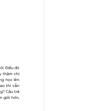
i. Điều đó 
y thậm chí 
ng học lên 
o thì vẫn 
g? Câu trả 
 giỏi hơn, 