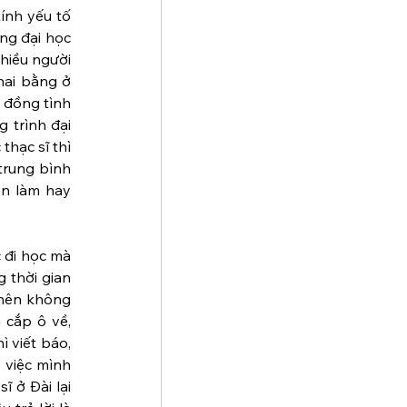
nh yếu tố 
ng đại học 
hiều người 
hai bằng ở 
 đồng tình 
 trình đại 
hạc sĩ thì 
trung bình 
n làm hay 
 đi học mà 
 thời gian 
nên không 
cắp ô về, 
 viết báo, 
việc mình 
 ở Đài lại 