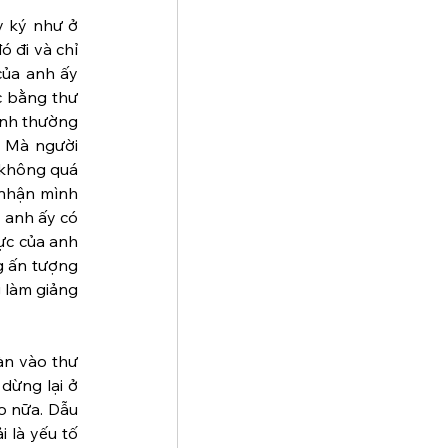
 ký như ở 
 đi và chỉ 
ủa anh ấy 
 bằng thư 
ình thường 
) Mà người 
 không quá 
nhận mình 
anh ấy có 
ực của anh 
g ấn tượng 
 làm giảng 
àn vào thư 
dừng lại ở 
o nữa. Dẫu 
 là yếu tố 