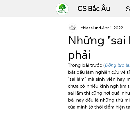
CS Bắc Âu
S
chiaselund
Apr 1, 2022
Những "sai 
phải
Trong bài trước 
(
Động lực l
bắt đầu làm nghiên cứu về tí
"sai lầm" mà sinh viên hay m
chưa có nhiều kinh nghiệm tr
sai lầm thì cũng hơi quá, n
bài này đều là những thứ mìn
của mình (ở thời điểm hiện tạ