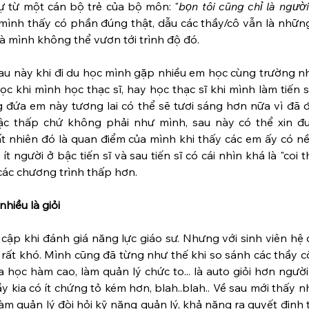
 từ một cán bộ trẻ của bộ môn: "
bọn tôi cũng chỉ là người
ì mình thấy có phần đúng thật, dẫu các thầy/cô vẫn là những
à mình không thể vươn tới trình độ đó.
au này khi đi du học mình gặp nhiều em học cùng trường nh
 khi mình học thạc sĩ, hay học thạc sĩ khi mình làm tiến sĩ
 đứa em này tương lai có thể sẽ tươi sáng hơn nữa vì đã đ
ậc thấp chứ không phải như mình, sau này có thể xin đ
ất nhiên đó là quan điểm của mình khi thấy các em ấy có nề
 người ở bậc tiến sĩ và sau tiến sĩ có cái nhìn khá là "coi t
các chương trình thấp hơn.
nhiều là giỏi
cập khi đánh giá năng lực giáo sư. Nhưng với sinh viên hệ đ
 rất khó. Mình cũng đã từng như thế khi so sánh các thầy c
học hàm cao, làm quản lý chức to... là auto giỏi hơn người
y kia có ít chứng tỏ kém hơn, blah..blah.. Về sau mới thấy 
 Làm quản lý đòi hỏi kỹ năng quản lý, khả năng ra quyết định 