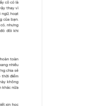
y cô có là 
ậy thay vì 
 ngữ, hoạt 
g của bạn. 
có, nhưng 
ó đôi khi 
hoàn toàn 
hang nhiều 
ng chia sẻ 
thời điểm 
này không 
n khác nữa 
ết xin học 