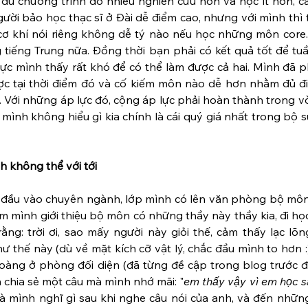
ù chương trình đó nhiều nghiên cứu hơn và học ít hơn, câu 
gười bảo học thạc sĩ ở Đài dễ điểm cao, nhưng với mình thì 
 khí nói riêng không dễ tý nào nếu học những môn core. 
tiếng Trung nữa. Đồng thời bạn phải có kết quả tốt để tuầ
thực mình thấy rất khó để có thể làm được cả hai. Mình đã p
c tại thời điểm đó và cố kiếm môn nào dễ hơn nhằm đủ điể
 Với những áp lực đó, cộng áp lực phải hoàn thành trong v
mình không hiểu gì kia chính là cái quý giá nhất trong bộ s
 không thể với tới
ắt đầu vào chuyên ngành, lớp mình có lên văn phòng bộ môn
 mình giới thiệu bộ môn có những thầy này thầy kia, đi học ở
ằng: trời ơi, sao mấy người này giỏi thế, cảm thấy lạc lõn
 thế này (dù về mặt kích cỡ vật lý, chắc đầu mình to hơn :))
oàng ở phòng đối diện (đã từng đề cập trong blog trước đó
 chia sẻ một câu mà mình nhớ mãi: "
em thấy vậy vì em học s
à mình nghĩ gì sau khi nghe câu nói của anh, và đến những