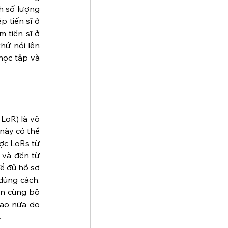
 số lượng 
 tiến sĩ ở 
 tiến sĩ ở 
ứ nói lên 
học tập và 
LoR) là vô 
này có thể 
ợc LoRs từ 
 và đến từ 
ể đủ hồ sơ 
úng cách. 
an cùng bộ 
ao nữa do 
.