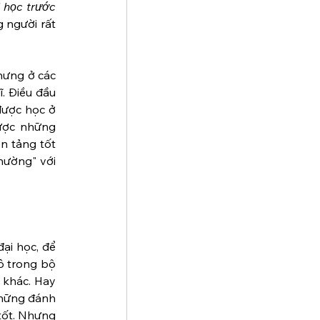
 học trước 
 người rất 
ưng ở các 
. Điều đầu 
ược học ở 
ược những 
n tảng tốt 
hường" với 
ại học, để 
ô trong bộ 
 khác. Hay 
những đánh 
tốt. Nhưng 