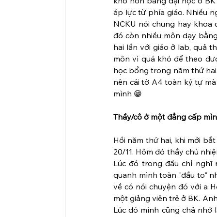
khó hơn bằng đại học ở BK d
áp lực từ phía giáo. Nhiều n
NCKU nói chung hay khoa cơ
đó còn nhiều môn dạy bằng 
hai lần với giáo ở lab, quả 
môn vì quá khó để theo đượ
học bổng trong năm thứ hai.
nên cái tờ A4 toàn ký tự mà 
mình 😁
Thầy/cô ở một đẳng cấp mình
Hồi năm thứ hai, khi mới b
20/11. Hôm đó thầy chủ nhiệm
Lúc đó trong đầu chỉ nghĩ r
quanh mình toàn "đầu to" như
về có nói chuyện đó với a H
một giảng viên trẻ ở BK. Anh
Lúc đó mình cũng chả nhớ l