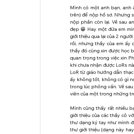
Mình có một anh bạn, anh ấ
trên) để nộp hồ sơ. Nhưng s
nộp phần còn lại. Về sau a
đẹp 😁 Hay một đứa em mình
giới thiệu qua lại của 2 ngườ
rồi, nhưng thầy của em ấy có
thầy đó cũng xin được học bổ
quan trọng trong việc xin P
khi chưa nhận được LoRs nào
LoR từ giáo hướng dẫn thạc s
ấy không tốt, không có gì n
trong lúc phỏng vấn. Về sau a
viên của một trong những trư
Mình cũng thấy rất nhiều bạ
giới thiệu của các thầy cô v
thư dạng ký tay như mình đề
thư giới thiệu (dạng này ha