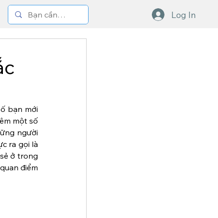
Log In
ắc
ố bạn mới 
hêm một số 
hững người 
 ra gọi là 
sẻ ở trong 
 quan điểm 