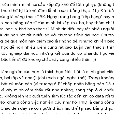
 của mình, mình sẽ sắp xếp độ khó để tốt nghiệp (không tí
theo thứ tự từ khó đến dễ như sau: bằng thạc sĩ tại Đài, bằ
ối cùng là bằng thạc sĩ BK. Ngay trong bảng "xếp hạng" này n
i sao bằng tiến sĩ của mình lại xếp thứ ba, hay thậm chí 
ại học lại khó hơn thạc sĩ. Mình tin điều này rất nhiều người
K dễ hơn rất rất nhiều so với chương trình đại học. Chương
ng, để qua môn hay điểm cao là không dễ. Nhưng khi lên bậc t
học dễ hơn nhiều, điểm cũng rất cao. Luận văn thạc sĩ thì 
ốt nghiệp đại học, nhưng kết quả đó có phải do học viê
 bậc tiến sĩ, độ không chắc này càng nhiều thêm :)) 
làm nghiên cứu hơn là thích học. Nói thật là mình ghét việc
n, bài tập về nhà :)) (chỉ thích ngồi nghe thôi). Trong khoảng
 bất cứ môn nào (vì trường ở Bỉ chấp nhận bằng bên Đài 
vì vậy mình cảm thấy rất nhẹ nhàng, sáng cắp ô đi chiều 
 không lên lab cuối tuần, làm túc tắc đến khi có data rồi thì
 Nói chung công việc nghiên cứu như hồi PhD là dạng công 
. Chắc đến đây sẽ có người thắc mắc thế tại sao bằng thạc sĩ