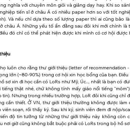
g nghĩa với chuyên môn giỏi và giảng dạy hay. Khi so sánh
 nghiệp tiến sĩ ở châu Á có nhiều paper hơn so với tốt nghiệp
h). Và nếu chỉ dựa theo số lượng paper thì ai cũng bảo làm
 châu Á. Những yếu tố ẩn đằng sau đôi khi mới chính là th
điều đó chỉ có thể phát hiện được khi mình có cơ hội được 
thiệu
 họ luôn cho rằng thư giới thiệu (letter of recommendation - 
ọng lớn (~80-90%) trong cơ hội xin học bổng của bạn. Điều 
ồ sơ xin đi học cần có LoRs như Mỹ, Úc..., nhất là bạn có đư
i tiếng thật nhé, chứ không tính mấy giáo nổi tiếng "mõm")
tin). Nhưng trong nhiều trường hợp, LoR đôi khi cũng chỉ đ
g cần thiết. Ở VN, thư giới thiệu thường không được làm đ
h viên soạn, rồi thầy ký. Sau khi ký, sinh viên đem đi nộp/sc
hiến độ tin tưởng từ những thư giới thiệu này không còn c
u nơi giờ cũng không bắt buộc phải có LoRs trong bộ hồ sơ