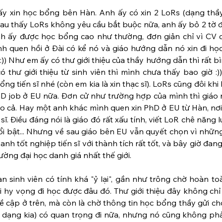
y xin học bổng bên Hàn. Anh ấy có xin 2 LoRs (dạng thầy
au thấy LoRs không yêu cầu bắt buộc nữa, anh ấy bỏ 2 tờ đó
nh ấy được học bổng cao như thường, đơn giản chỉ vì CV c
 quen hồi ở Đài có kể nó và giáo hướng dẫn nó xin đi học
i :)) Như em ấy có thư giới thiệu của thầy hướng dẫn thì rất b
 thư giới thiệu từ sinh viên thì mình chưa thấy bao giờ :)
ng tiến sĩ nhé (còn em kia là xin thạc sĩ). LoRs cũng đôi khi
hD job ở EU nữa. Đơn cử như trường hợp của mình thì giáo 
 cả. Hay một anh khác mình quen xin PhD ở EU từ Hàn, nơi 
ĩ. Điều đáng nói là giáo đó rất xấu tính, viết LoR chê năng l
ổi bật... Nhưng về sau giáo bên EU vẫn quyết chọn vì nhữn
nh tốt nghiệp tiến sĩ với thành tích rất tốt, và bây giờ đang
ờng đại học danh giá nhất thế giới.
n sinh viên có tính khá "ỷ lại", gần như trông chờ hoàn to
ới hy vọng đi học được đâu đó. Thư giới thiệu đây không chỉ 
 cập ở trên, mà còn là chờ thông tin học bổng thầy gửi ch
y dạng kia) có quan trọng đi nữa, nhưng nó cũng không phải