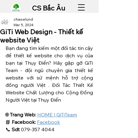
CS Bắc Âu
chiaselund
Mar 5, 2024
GiTi Web Design - Thiết kế
website Việt
Bạn đang tìm kiếm một đối tác tin cậy 
để thiết kế website cho dịch vụ của 
bạn tại Thụy Điển? Hãy gặp gỡ GiTi 
Team - đội ngũ chuyên gia thiết kế 
website với sứ mệnh hỗ trợ cộng 
đồng người Việt . Đối Tác Thiết Kế 
Website Chất Lượng cho Cộng Đồng 
Người Việt tại Thụy Điển
🌐 
Trang Web:
HOME | GiTiTeam
📘 
Facebook:
Facebook
📞 
Sdt 
0
79-357 4044