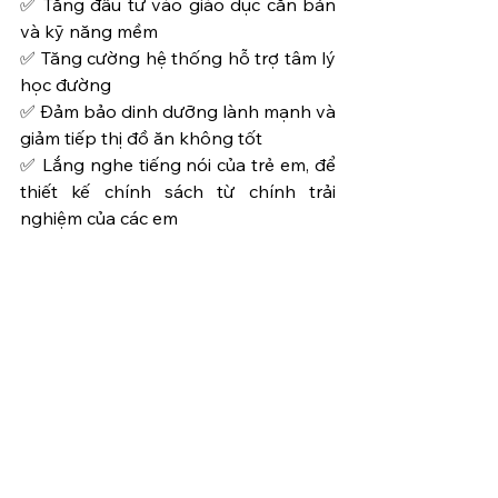
✅ Tăng đầu tư vào giáo dục căn bản 
và kỹ năng mềm
✅ Tăng cường hệ thống hỗ trợ tâm lý 
học đường
✅ Đảm bảo dinh dưỡng lành mạnh và 
giảm tiếp thị đồ ăn không tốt
✅ Lắng nghe tiếng nói của trẻ em, để 
thiết kế chính sách từ chính trải 
nghiệm của các em
Bạn quan tâm có thể tham khảo bản 
báo cáo chi tiết 2025 tại link
https://www.unicef.org/innocenti/medi
a/11111/file/UNICEF-Innocenti-
Report-Card-19-Child-Wellbeing-
Unpredictable-World-2025.pdf
2025-05 -Chia Sẻ Lund 