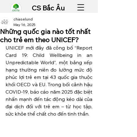
CS Bắc Âu
chiaselund
May 16, 2025
Những quốc gia nào tốt nhất
cho trẻ em theo UNICEF?
UNICEF mới đây đã công bố “Report 
Card 19: Child Wellbeing in an 
Unpredictable World”, một bảng xếp 
hạng thường niên đo lường mức độ 
phúc lợi trẻ em tại 43 quốc gia thuộc 
khối OECD và EU. Trong bối cảnh hậu 
COVID-19, báo cáo năm 2025 đặc biệt 
nhấn mạnh đến tác động kéo dài của 
đại dịch đối với trẻ em – từ học tập, 
sức khỏe thể chất cho đến tinh thần.