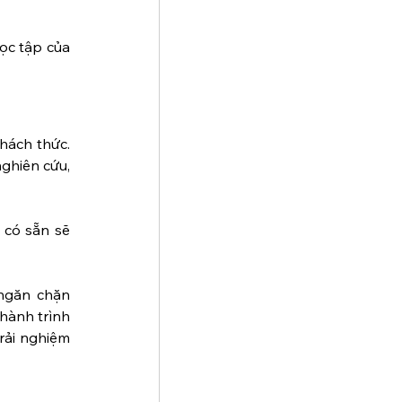
c tập của 
hách thức. 
ghiên cứu, 
có sẵn sẽ 
ngăn chặn 
hành trình 
ải nghiệm 