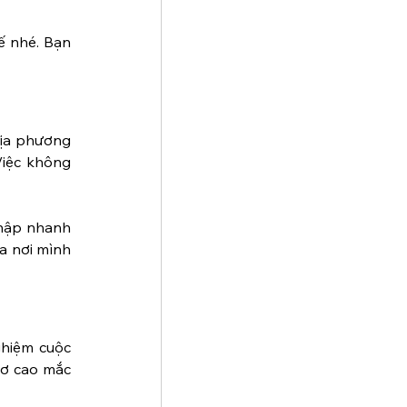
ế nhé. Bạn 
ịa phương 
iệc không 
hập nhanh 
a nơi mình 
hiệm cuộc 
ơ cao mắc 