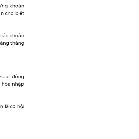
hững khoản 
n cho biết 
 các khoản 
hàng tháng 
 hoạt động 
 hòa nhập 
 là cơ hội 