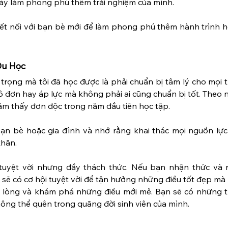
 này làm phong phú thêm trải nghiệm của mình.
t nối với bạn bè mới để làm phong phú thêm hành trình họ
Du Học
rọng mà tôi đã học được là phải chuẩn bị tâm lý cho mọi t
ô đơn hay áp lực mà không phải ai cũng chuẩn bị tốt. Theo n
ảm thấy đơn độc trong năm đầu tiên học tập.
bạn bè hoặc gia đình và nhớ rằng khai thác mọi nguồn lực 
khăn.
 tuyệt vời nhưng đầy thách thức. Nếu bạn nhận thức và 
sẽ có cơ hội tuyệt vời để tận hưởng những điều tốt đẹp mà 
 lòng và khám phá những điều mới mẻ. Bạn sẽ có những tr
ông thể quên trong quãng đời sinh viên của mình.