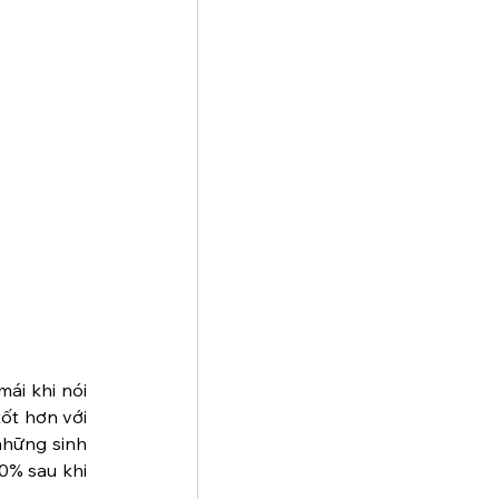
ái khi nói 
ốt hơn với 
những sinh 
% sau khi 