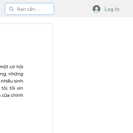
Log In
một cơ hội 
ếng, những 
nhiều sinh 
i, tôi xin 
 của chính 