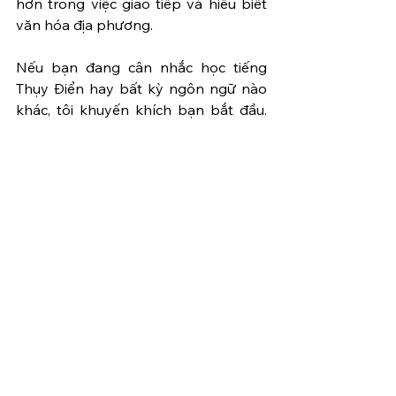
hơn trong việc giao tiếp và hiểu biết 
văn hóa địa phương.
Nếu bạn đang cân nhắc học tiếng 
Thụy Điển hay bất kỳ ngôn ngữ nào 
khác, tôi khuyến khích bạn bắt đầu. 
Học một ngôn ngữ mới có thể là 
thách thức, nhưng nó cũng đem lại 
niềm vui và cảm giác thành tựu rất 
lớn. Chúc bạn thành công trên hành 
trình của mình!
05/2024 - N.Anh