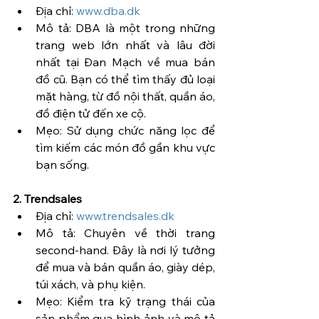
Địa chỉ: 
www.dba.dk
Mô tả: DBA là một trong những 
trang web lớn nhất và lâu đời 
nhất tại Đan Mạch về mua bán 
đồ cũ. Bạn có thể tìm thấy đủ loại 
mặt hàng, từ đồ nội thất, quần áo, 
đồ điện tử đến xe cộ.
Mẹo: Sử dụng chức năng lọc để 
tìm kiếm các món đồ gần khu vực 
bạn sống.
2. Trendsales
Địa chỉ: 
www.trendsales.dk
Mô tả: Chuyên về thời trang 
second-hand. Đây là nơi lý tưởng 
để mua và bán quần áo, giày dép, 
túi xách, và phụ kiện.
Mẹo: Kiểm tra kỹ trạng thái của 
sản phẩm qua hình ảnh và mô tả 