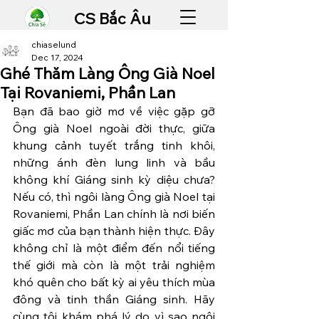
CS Bắc Âu
chiaselund
Dec 17, 2024
Ghé Thăm Làng Ông Già Noel
Tại Rovaniemi, Phần Lan
Bạn đã bao giờ mơ về việc gặp gỡ 
Ông già Noel ngoài đời thực, giữa 
khung cảnh tuyết trắng tinh khôi, 
những ánh đèn lung linh và bầu 
không khí Giáng sinh kỳ diệu chưa? 
Nếu có, thì ngôi làng Ông già Noel tại 
Rovaniemi, Phần Lan chính là nơi biến 
giấc mơ của bạn thành hiện thực. Đây 
không chỉ là một điểm đến nổi tiếng 
thế giới mà còn là một trải nghiệm 
khó quên cho bất kỳ ai yêu thích mùa 
đông và tinh thần Giáng sinh. Hãy 
cùng tôi khám phá lý do vì sao ngôi 