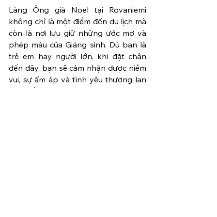
Làng Ông già Noel tại Rovaniemi 
không chỉ là một điểm đến du lịch mà 
còn là nơi lưu giữ những ước mơ và 
phép màu của Giáng sinh. Dù bạn là 
trẻ em hay người lớn, khi đặt chân 
đến đây, bạn sẽ cảm nhận được niềm 
vui, sự ấm áp và tình yêu thương lan 
tỏa khắp mọi nơi.
Bạn đã sẵn sàng để khám phá quê 
hương của Ông già Noel chưa? Hãy 
để phép màu Giáng sinh dẫn lối cho 
bạn! 
12/2024 - Đêm Noel 