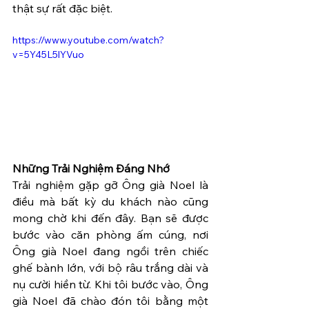
thật sự rất đặc biệt.
https://www.youtube.com/watch?
v=5Y45L5lYVuo
Những Trải Nghiệm Đáng Nhớ
Trải nghiệm gặp gỡ Ông già Noel là 
điều mà bất kỳ du khách nào cũng 
mong chờ khi đến đây. Bạn sẽ được 
bước vào căn phòng ấm cúng, nơi 
Ông già Noel đang ngồi trên chiếc 
ghế bành lớn, với bộ râu trắng dài và 
nụ cười hiền từ. Khi tôi bước vào, Ông 
già Noel đã chào đón tôi bằng một 