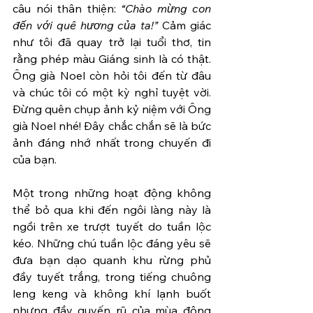
câu nói thân thiện: 
“Chào mừng con 
đến với quê hương của ta!”
 Cảm giác 
như tôi đã quay trở lại tuổi thơ, tin 
rằng phép màu Giáng sinh là có thật. 
Ông già Noel còn hỏi tôi đến từ đâu 
và chúc tôi có một kỳ nghỉ tuyệt vời. 
Đừng quên chụp ảnh kỷ niệm với Ông 
già Noel nhé! Đây chắc chắn sẽ là bức 
ảnh đáng nhớ nhất trong chuyến đi 
của bạn.
Một trong những hoạt động không 
thể bỏ qua khi đến ngôi làng này là 
ngồi trên xe trượt tuyết do tuần lộc 
kéo. Những chú tuần lộc đáng yêu sẽ 
đưa bạn dạo quanh khu rừng phủ 
đầy tuyết trắng, trong tiếng chuông 
leng keng và không khí lạnh buốt 
nhưng đầy quyến rũ của mùa đông 