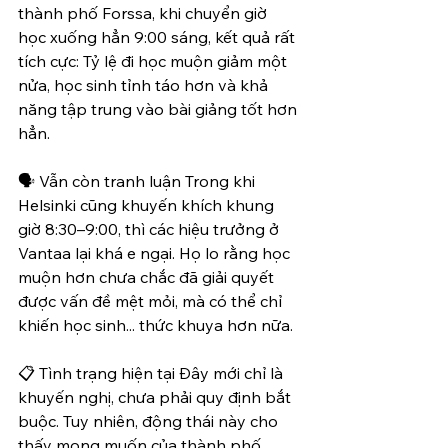
thành phố Forssa, khi chuyển giờ 
học xuống hẳn 9:00 sáng, kết quả rất 
tích cực: Tỷ lệ đi học muộn giảm một 
nửa, học sinh tỉnh táo hơn và khả 
năng tập trung vào bài giảng tốt hơn 
hẳn.
🗣️ Vẫn còn tranh luận Trong khi 
Helsinki cũng khuyến khích khung 
giờ 8:30–9:00, thì các hiệu trưởng ở 
Vantaa lại khá e ngại. Họ lo rằng học 
muộn hơn chưa chắc đã giải quyết 
được vấn đề mệt mỏi, mà có thể chỉ 
khiến học sinh... thức khuya hơn nữa.
📋 Tình trạng hiện tại Đây mới chỉ là 
khuyến nghị, chưa phải quy định bắt 
buộc. Tuy nhiên, động thái này cho 
thấy mong muốn của thành phố 