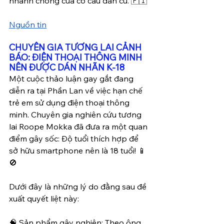
nhanh chóng của cơ cấu dân cư. 🇫🇮
Nguồn tin
CHUYÊN GIA TƯƠNG LAI CẢNH 
BÁO: ĐIỆN THOẠI THÔNG MINH 
NÊN ĐƯỢC DÁN NHÃN K-18
Một cuộc thảo luận gay gắt đang 
diễn ra tại Phần Lan về việc hạn chế 
trẻ em sử dụng điện thoại thông 
minh. Chuyên gia nghiên cứu tương 
lai Roope Mokka đã đưa ra một quan 
điểm gây sốc: Độ tuổi thích hợp để 
sở hữu smartphone nên là 18 tuổi! 📱
🚫
Dưới đây là những lý do đằng sau đề 
xuất quyết liệt này:
🧠 Sản phẩm gây nghiện: Theo ông 