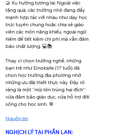
🤝 Xu hướng tương lai: Ngoài việc 
tặng quà, các trường nhỏ đang đẩy 
mạnh hợp tác với nhau như dạy học 
trực tuyến chung hoặc chia sẻ giáo 
viên các môn năng khiếu, ngoại ngữ 
hiếm để tiết kiệm chi phí mà vẫn đảm 
bảo chất lượng. 💻📚
Thay vì chọn trường nghề, những 
bạn trẻ như Einokalle (17 tuổi) đã 
chọn học trường địa phương nhờ 
những ưu đãi thiết thực này. Đây rõ 
ràng là một "mũi tên trúng hai đích": 
vừa đảm bảo giáo dục, vừa hỗ trợ đời 
sống cho học sinh. 🎯
Nguồn tin
NGHỊCH LÝ TẠI PHẦN LAN: 