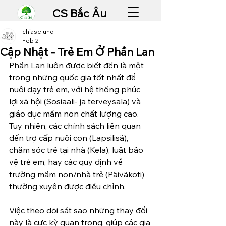
CS Bắc Âu
chiaselund
Feb 2
Cập Nhật - Trẻ Em Ở Phần Lan
Phần Lan luôn được biết đến là một 
trong những quốc gia tốt nhất để 
nuôi dạy trẻ em, với hệ thống phúc 
lợi xã hội (Sosiaali- ja terveysala) và 
giáo dục mầm non chất lượng cao. 
Tuy nhiên, các chính sách liên quan 
đến trợ cấp nuôi con (Lapsilisä), 
chăm sóc trẻ tại nhà (Kela), luật bảo 
vệ trẻ em, hay các quy định về 
trường mầm non/nhà trẻ (Päiväkoti) 
thường xuyên được điều chỉnh.
Việc theo dõi sát sao những thay đổi 
này là cực kỳ quan trọng, giúp các gia 