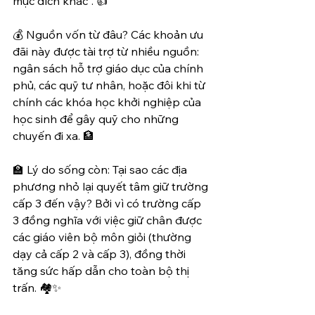
mục đích khác". 👍
💰 Nguồn vốn từ đâu? Các khoản ưu 
đãi này được tài trợ từ nhiều nguồn: 
ngân sách hỗ trợ giáo dục của chính 
phủ, các quỹ tư nhân, hoặc đôi khi từ 
chính các khóa học khởi nghiệp của 
học sinh để gây quỹ cho những 
chuyến đi xa. 🏦
🏫 Lý do sống còn: Tại sao các địa 
phương nhỏ lại quyết tâm giữ trường 
cấp 3 đến vậy? Bởi vì có trường cấp 
3 đồng nghĩa với việc giữ chân được 
các giáo viên bộ môn giỏi (thường 
dạy cả cấp 2 và cấp 3), đồng thời 
tăng sức hấp dẫn cho toàn bộ thị 
trấn. 🏘️✨