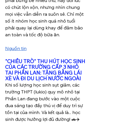
phải bưng bê nhiều thứ, hay đôi lúc 
có chút lộn xộn, nhưng nhìn chung 
mọi việc vẫn diễn ra suôn sẻ. Chỉ một 
số ít nhóm học sinh quá nhỏ tuổi 
phải quay lại dùng khay để đảm bảo 
an toàn và tốc độ bữa ăn.
Nguồn tin
"CHIÊU TRÒ" THU HÚT HỌC SINH 
CỦA CÁC TRƯỜNG CẤP 3 NHỎ 
TẠI PHẦN LAN: TẶNG BẰNG LÁI 
XE VÀ ĐI DU LỊCH NƯỚC NGOÀI
Khi số lượng học sinh sụt giảm, các 
trường THPT (lukio) quy mô nhỏ tại 
Phần Lan đang bước vào một cuộc 
đua sáng tạo đầy thú vị để duy trì sự 
tồn tại của mình. Và kết quả là... học 
sinh được hưởng lợi đủ đường! 🚗✈️