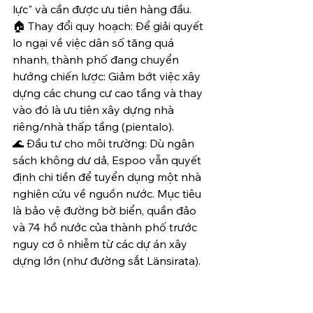
lực" và cần được ưu tiên hàng đầu.
🏠 Thay đổi quy hoạch: Để giải quyết 
lo ngại về việc dân số tăng quá 
nhanh, thành phố đang chuyển 
hướng chiến lược: Giảm bớt việc xây 
dựng các chung cư cao tầng và thay 
vào đó là ưu tiên xây dựng nhà 
riêng/nhà thấp tầng (pientalo).
🌊 Đầu tư cho môi trường: Dù ngân 
sách không dư dả, Espoo vẫn quyết 
định chi tiền để tuyển dụng một nhà 
nghiên cứu về nguồn nước. Mục tiêu 
là bảo vệ đường bờ biển, quần đảo 
và 74 hồ nước của thành phố trước 
nguy cơ ô nhiễm từ các dự án xây 
dựng lớn (như đường sắt Länsirata).
💰 Tài chính: Để duy trì các dịch vụ 
(tổng chi phí vận hành khoảng 1,9 tỷ 
Euro), Espoo dự kiến sẽ tìm thêm 