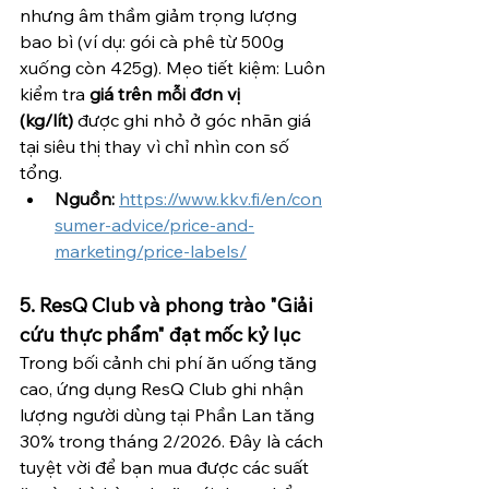
nhưng âm thầm giảm trọng lượng 
bao bì (ví dụ: gói cà phê từ 500g 
xuống còn 425g). Mẹo tiết kiệm: Luôn 
kiểm tra 
giá trên mỗi đơn vị 
(kg/lít)
 được ghi nhỏ ở góc nhãn giá 
tại siêu thị thay vì chỉ nhìn con số 
tổng.
Nguồn:
https://www.kkv.fi/en/con
sumer-advice/price-and-
marketing/price-labels/
5. ResQ Club và phong trào "Giải 
cứu thực phẩm" đạt mốc kỷ lục
Trong bối cảnh chi phí ăn uống tăng 
cao, ứng dụng ResQ Club ghi nhận 
lượng người dùng tại Phần Lan tăng 
30% trong tháng 2/2026. Đây là cách 
tuyệt vời để bạn mua được các suất 