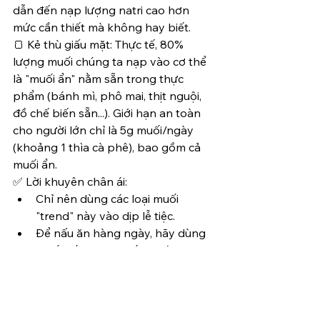
dẫn đến nạp lượng natri cao hơn 
mức cần thiết mà không hay biết.
🍞 Kẻ thù giấu mặt: Thực tế, 80% 
lượng muối chúng ta nạp vào cơ thể 
là "muối ẩn" nằm sẵn trong thực 
phẩm (bánh mì, phô mai, thịt nguội, 
đồ chế biến sẵn...). Giới hạn an toàn 
cho người lớn chỉ là 5g muối/ngày 
(khoảng 1 thìa cà phê), bao gồm cả 
muối ẩn.
✅ Lời khuyên chân ái:
Chỉ nên dùng các loại muối 
"trend" này vào dịp lễ tiệc.
Để nấu ăn hàng ngày, hãy dùng 
muối i-ốt hoặc muối khoáng 
(mineral salt - loại giảm natri).
Thay vì dùng muối, hãy tập thói 
quen tăng hương vị món ăn 
bằng các loại thảo mộc, tiêu, 