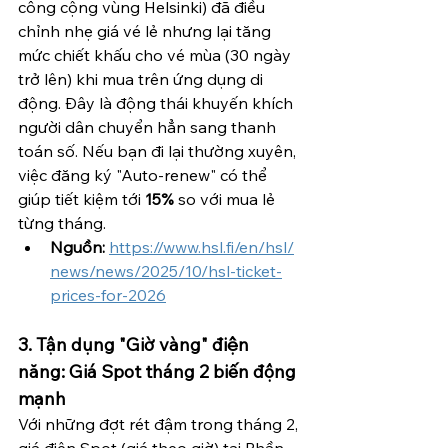
công cộng vùng Helsinki) đã điều 
chỉnh nhẹ giá vé lẻ nhưng lại tăng 
mức chiết khấu cho vé mùa (30 ngày 
trở lên) khi mua trên ứng dụng di 
động. Đây là động thái khuyến khích 
người dân chuyển hẳn sang thanh 
toán số. Nếu bạn đi lại thường xuyên, 
việc đăng ký "Auto-renew" có thể 
giúp tiết kiệm tới 
15%
 so với mua lẻ 
từng tháng.
Nguồn:
https://www.hsl.fi/en/hsl/
news/news/2025/10/hsl-ticket-
prices-for-2026
3. Tận dụng "Giờ vàng" điện 
năng: Giá Spot tháng 2 biến động 
mạnh
Với những đợt rét đậm trong tháng 2, 
giá điện Spot (giá theo giờ) tại Phần 