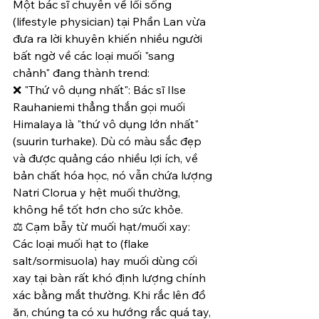
Một bác sĩ chuyên về lối sống 
(lifestyle physician) tại Phần Lan vừa 
đưa ra lời khuyên khiến nhiều người 
bất ngờ về các loại muối "sang 
chảnh" đang thành trend:
❌ "Thứ vô dụng nhất": Bác sĩ Ilse 
Rauhaniemi thẳng thắn gọi muối 
Himalaya là "thứ vô dụng lớn nhất" 
(suurin turhake). Dù có màu sắc đẹp 
và được quảng cáo nhiều lợi ích, về 
bản chất hóa học, nó vẫn chứa lượng 
Natri Clorua y hệt muối thường, 
không hề tốt hơn cho sức khỏe.
⚖️ Cạm bẫy từ muối hạt/muối xay: 
Các loại muối hạt to (flake 
salt/sormisuola) hay muối dùng cối 
xay tại bàn rất khó định lượng chính 
xác bằng mắt thường. Khi rắc lên đồ 
ăn, chúng ta có xu hướng rắc quá tay, 