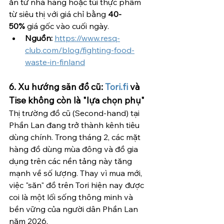
ăn từ nhà hàng hoặc túi thực phẩm 
từ siêu thị với giá chỉ bằng 
40-
50%
 giá gốc vào cuối ngày.
Nguồn:
https://www.resq-
club.com/blog/fighting-food-
waste-in-finland
6. Xu hướng săn đồ cũ: 
Tori.fi
 và 
Tise không còn là "lựa chọn phụ"
Thị trường đồ cũ (Second-hand) tại 
Phần Lan đang trở thành kênh tiêu 
dùng chính. Trong tháng 2, các mặt 
hàng đồ dùng mùa đông và đồ gia 
dụng trên các nền tảng này tăng 
mạnh về số lượng. Thay vì mua mới, 
việc "săn" đồ trên Tori hiện nay được 
coi là một lối sống thông minh và 
bền vững của người dân Phần Lan 
năm 2026.