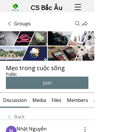
CS Bắc Âu
Groups
Mẹo trong cuộc sống
Public
Join
Discussion
Media
Files
Members
About
Back
Nhật Nguyễn