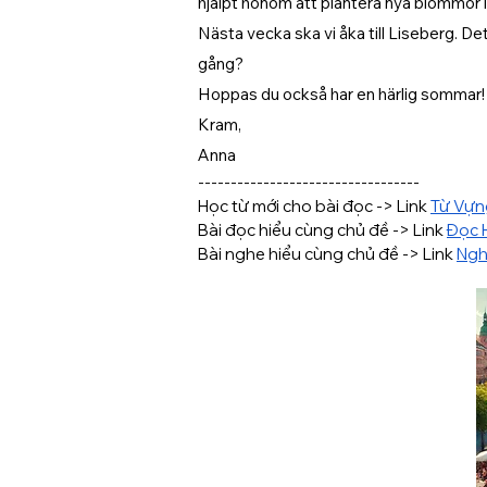
hjälpt honom att plantera nya blommor 
Nästa vecka ska vi åka till Liseberg. Det
gång?
Hoppas du också har en härlig sommar!
Kram,
Anna
----------------------------------
Học từ mới cho bài đọc -> Link 
Từ Vựn
Bài đọc hiểu cùng chủ đề -> Link 
Đọc 
Bài nghe hiểu cùng chủ đề -> Link 
Ngh