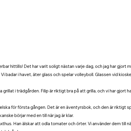
r hittills! Det har varit soligt nästan varje dag, och jag har gjort 
 badar i havet, äter glass och spelar volleyboll. Glassen vid kiosken
a grillat i trädgården. Filip är riktigt bra på att grilla, och vi har gj
gelska för första gången. Det är en äventyrsbok, och den är riktig
nske börjar med en till när jag är klar.
xthus. Han älskar att odla tomater och örter. Vi använder dem till nä