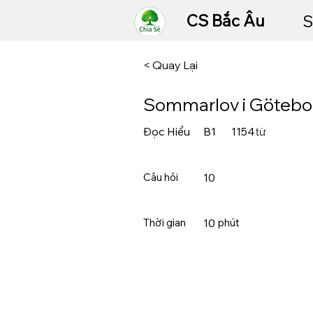
CS Bắc Âu
S
< Quay Lại
Sommarlov i Götebo
Đọc Hiểu
B1
1154
từ
Câu hỏi
10
Thời gian
10
​phút