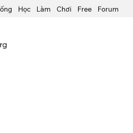
ống
Học
Làm
Chơi
Free
Forum
rg