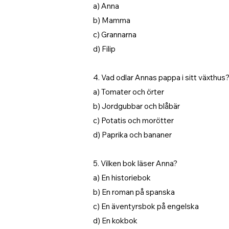
a) Anna
b) Mamma
c) Grannarna
d) Filip
4. Vad odlar Annas pappa i sitt växthus
a) Tomater och örter
b) Jordgubbar och blåbär
c) Potatis och morötter
d) Paprika och bananer
5. Vilken bok läser Anna?
a) En historiebok
b) En roman på spanska
c) En äventyrsbok på engelska
d) En kokbok