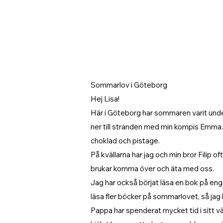
Sommarlov i Göteborg
Hej Lisa!
Här i Göteborg har sommaren varit underba
ner till stranden med min kompis Emma. Vi
choklad och pistage.
På kvällarna har jag och min bror Filip oft
brukar komma över och äta med oss.
Jag har också börjat läsa en bok på en
läsa fler böcker på sommarlovet, så jag ka
Pappa har spenderat mycket tid i sitt vä