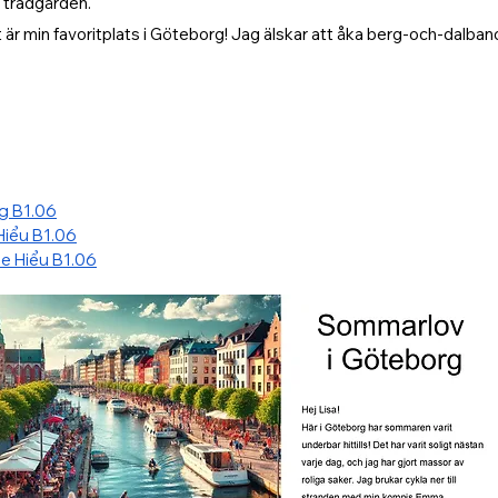
i trädgården.
 är min favoritplats i Göteborg! Jag älskar att åka berg-och-dalbanor
g B1.06
Hiểu B1.06
e Hiểu B1.06