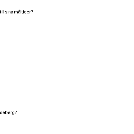
ill sina måltider?
Liseberg?