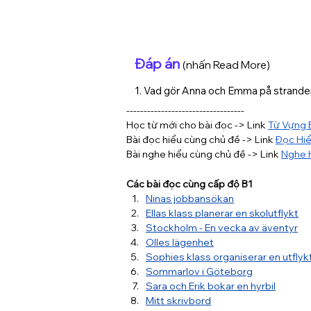
Đáp án
(nhấn Read More)
1. Vad gör Anna och Emma på stranden
Svar: c) Spelar volleyboll

----------------------------------
Học từ mới cho bài đọc -> Link 
Từ Vựng 
2. Vilken glassmak är Annas favorit?

Bài đọc hiểu cùng chủ đề -> Link 
Đọc Hiể
Svar: c) Choklad och pistage

Bài nghe hiểu cùng chủ đề -> Link 
Nghe 
3. Vem är bra på att grilla?

Svar: d) Filip

Các bài đọc cùng cấp độ B1
Ninas jobbansökan
4. Vad odlar Annas pappa i sitt växthus
Ellas klass planerar en skolutflykt
Svar: a) Tomater och örter

Stockholm - En vecka av äventyr
Olles lägenhet
5. Vilken bok läser Anna?

Sophies klass organiserar en utflyk
Svar: c) En äventyrsbok på engelska

Sommarlov i Göteborg
Sara och Erik bokar en hyrbil
6. Vad använder familjen från växthuset 
Mitt skrivbord
Svar: b) Tomater och örter
