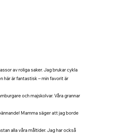
massor av roliga saker. Jag brukar cykla
 här är fantastisk – min favorit är
ort hamburgare och majskolvar. Våra grannar
t spännande! Mamma säger att jag borde
stan alla våra måltider. Jag har också