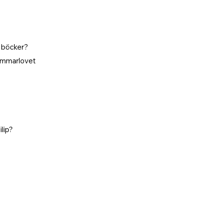
 böcker?
sommarlovet
ilip?