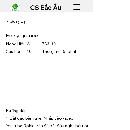
CS Bắc Âu
< Quay Lại
En ny granne
Nghe Hiểu
A1
783
từ
Câu hỏi
10
Thời gian
5
​phút
Hướng dẫn:
1. Bắt đầu bài nghe: Nhấp vào video
YouTube ở phía trên để bắt đầu nghe bài nói.