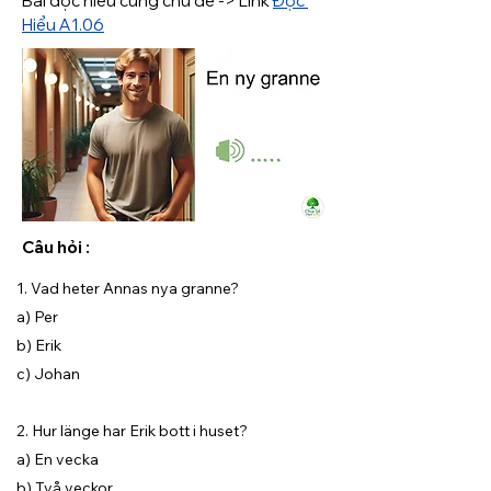
Bài đọc hiểu cùng chủ đề -> Link 
Đọc 
Hiểu A1.06
Câu hỏi :
1. Vad heter Annas nya granne?
a) Per
b) Erik
c) Johan
2. Hur länge har Erik bott i huset?
a) En vecka
b) Två veckor