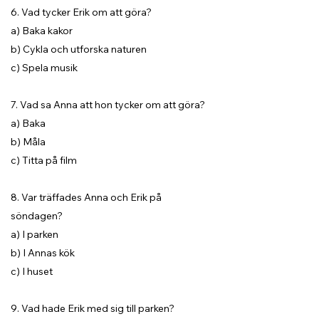
6. Vad tycker Erik om att göra?
a) Baka kakor
b) Cykla och utforska naturen
c) Spela musik
7. Vad sa Anna att hon tycker om att göra?
a) Baka
b) Måla
c) Titta på film
8. Var träffades Anna och Erik på
söndagen?
a) I parken
b) I Annas kök
c) I huset
9. Vad hade Erik med sig till parken?