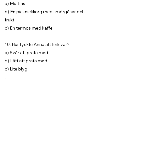
a) Muffins
b) En picknickkorg med smörgåsar och
frukt
c) En termos med kaffe
10. Hur tyckte Anna att Erik var?
a) Svår att prata med
b) Lätt att prata med
c) Lite blyg
.