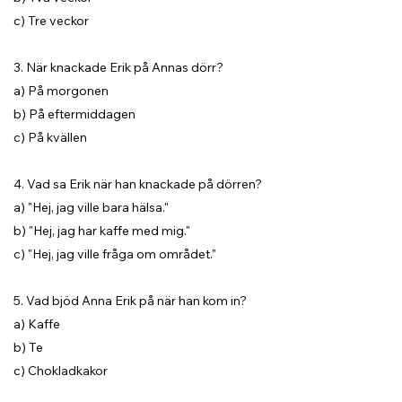
c) Tre veckor
3. När knackade Erik på Annas dörr?
a) På morgonen
b) På eftermiddagen
c) På kvällen
4. Vad sa Erik när han knackade på dörren?
a) "Hej, jag ville bara hälsa."
b) "Hej, jag har kaffe med mig."
c) "Hej, jag ville fråga om området."
5. Vad bjöd Anna Erik på när han kom in?
a) Kaffe
b) Te
c) Chokladkakor