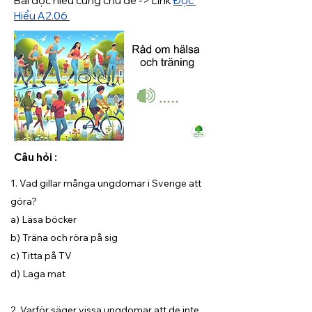
Bài đọc hiểu cùng chủ đề -> 
Link 
Đọc 
Hiểu A2.06 
Câu hỏi :
1. Vad gillar många ungdomar i Sverige att
göra?
a) Läsa böcker
b) Träna och röra på sig
c) Titta på TV
d) Laga mat
2. Varför säger vissa ungdomar att de inte