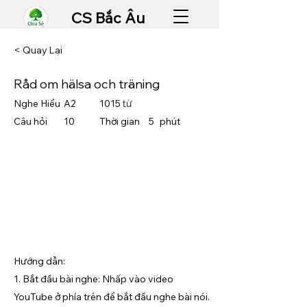
CS Bắc Âu
< Quay Lại
Råd om hälsa och träning
Nghe Hiểu
A2
1015
từ
Câu hỏi
10
Thời gian
5
​phút
Hướng dẫn:
1. Bắt đầu bài nghe: Nhấp vào video
YouTube ở phía trên để bắt đầu nghe bài nói.