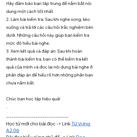
Hãy đảm bảo bạn tập trung để nắm bắt nội
dung một cách tốt nhất.
2. Làm bài kiểm tra: Sau khi nghe xong, kéo
xuống và trả lời các câu hỏi trắc nghiệm bên
dưới. Những câu hỏi này giúp bạn kiểm tra
mức độ hiểu bài nghe.
3. Xem kết quả và đáp án: Sau khi hoàn
thành bài kiểm tra, bạn có thể kiểm tra kết
quả của mình và đọc lại nội dung bài nghe ở
phần đáp án để hiểu rõ hơn những phần bạn
chưa nắm bắt.
Chúc bạn học tập hiệu quả!
.
----------------------------------
Học từ mới cho bài đọc -> 
Link
Từ Vựng 
A2.06