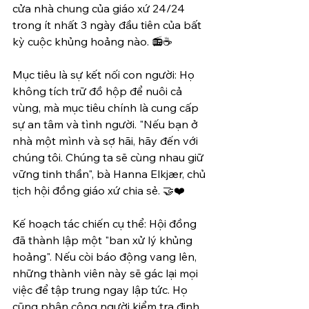
cửa nhà chung của giáo xứ 24/24 
trong ít nhất 3 ngày đầu tiên của bất 
kỳ cuộc khủng hoảng nào. 📻☕
Mục tiêu là sự kết nối con người: Họ 
không tích trữ đồ hộp để nuôi cả 
vùng, mà mục tiêu chính là cung cấp 
sự an tâm và tình người. "Nếu bạn ở 
nhà một mình và sợ hãi, hãy đến với 
chúng tôi. Chúng ta sẽ cùng nhau giữ 
vững tinh thần", bà Hanna Elkjær, chủ 
tịch hội đồng giáo xứ chia sẻ. 🤝❤️
Kế hoạch tác chiến cụ thể: Hội đồng 
đã thành lập một "ban xử lý khủng 
hoảng". Nếu còi báo động vang lên, 
những thành viên này sẽ gác lại mọi 
việc để tập trung ngay lập tức. Họ 
cũng phân công người kiểm tra định 