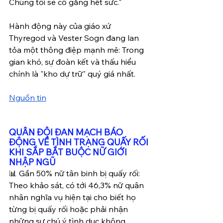
Chúng tôi sẽ cố gắng hết sức."
Hành động này của giáo xứ 
Thyregod và Vester Sogn đang lan 
tỏa một thông điệp mạnh mẽ: Trong 
gian khó, sự đoàn kết và thấu hiểu 
chính là "kho dự trữ" quý giá nhất.
Nguồn tin
QUÂN ĐỘI ĐAN MẠCH BÁO 
ĐỘNG VỀ TÌNH TRẠNG QUẤY RỐI 
KHI SẮP BẮT BUỘC NỮ GIỚI 
NHẬP NGŨ
📊 Gần 50% nữ tân binh bị quấy rối: 
Theo khảo sát, có tới 46,3% nữ quân 
nhân nghĩa vụ hiện tại cho biết họ 
từng bị quấy rối hoặc phải nhận 
những sự chú ý tình dục không 