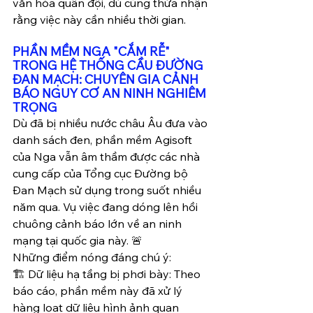
văn hóa quân đội, dù cũng thừa nhận 
rằng việc này cần nhiều thời gian.
PHẦN MỀM NGA "CẮM RỄ" 
TRONG HỆ THỐNG CẦU ĐƯỜNG 
ĐAN MẠCH: CHUYÊN GIA CẢNH 
BÁO NGUY CƠ AN NINH NGHIÊM 
TRỌNG
Dù đã bị nhiều nước châu Âu đưa vào 
danh sách đen, phần mềm Agisoft 
của Nga vẫn âm thầm được các nhà 
cung cấp của Tổng cục Đường bộ 
Đan Mạch sử dụng trong suốt nhiều 
năm qua. Vụ việc đang dóng lên hồi 
chuông cảnh báo lớn về an ninh 
mạng tại quốc gia này. 🚨
Những điểm nóng đáng chú ý:
🏗️ Dữ liệu hạ tầng bị phơi bày: Theo 
báo cáo, phần mềm này đã xử lý 
hàng loạt dữ liệu hình ảnh quan 