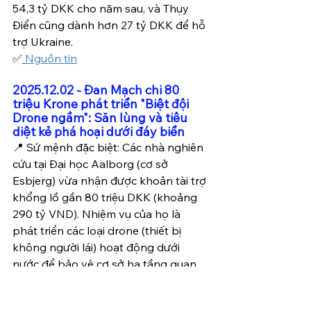
54,3 tỷ DKK cho năm sau, và Thụy 
Điển cũng dành hơn 27 tỷ DKK để hỗ 
trợ Ukraine.
✅
Nguồn tin
2025.12.02 - Đan Mạch chi 80 
triệu Krone phát triển "Biệt đội 
Drone ngầm": Săn lùng và tiêu 
diệt kẻ phá hoại dưới đáy biển
📍 Sứ mệnh đặc biệt: Các nhà nghiên 
cứu tại Đại học Aalborg (cơ sở 
Esbjerg) vừa nhận được khoản tài trợ 
khổng lồ gần 80 triệu DKK (khoảng 
290 tỷ VND). Nhiệm vụ của họ là 
phát triển các loại drone (thiết bị 
không người lái) hoạt động dưới 
nước để bảo vệ cơ sở hạ tầng quan 
trọng của quốc gia.