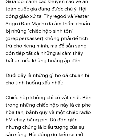
Giữa bối cảnh các khuyến cáo về an 
toàn quốc gia đang được chú ý, Hội 
đồng giáo xứ tại Thyregod và Vester 
Sogn (Đan Mạch) đã âm thầm chuẩn 
bị những "chiếc hộp sinh tồn" 
(prepperkasser) không phải để tích 
trữ cho riêng mình, mà để sẵn sàng 
đón tiếp tất cả những ai cảm thấy 
bất an nếu khủng hoảng ập đến.
Dưới đây là những gì họ đã chuẩn bị 
cho tình huống xấu nhất:
Chiếc hộp không chỉ có vật chất: Bên 
trong những chiếc hộp này là cà phê 
hòa tan, bánh quy và một chiếc radio 
FM chạy bằng pin. Dù đơn giản, 
nhưng chúng là biểu tượng của sự 
sẵn sàng. Hội đồng dự kiến sẽ mở 