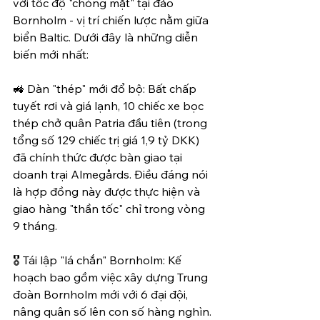
với tốc độ "chóng mặt" tại đảo 
Bornholm - vị trí chiến lược nằm giữa 
biển Baltic. Dưới đây là những diễn 
biến mới nhất:
🚜 Dàn "thép" mới đổ bộ: Bất chấp 
tuyết rơi và giá lạnh, 10 chiếc xe bọc 
thép chở quân Patria đầu tiên (trong 
tổng số 129 chiếc trị giá 1,9 tỷ DKK) 
đã chính thức được bàn giao tại 
doanh trại Almegårds. Điều đáng nói 
là hợp đồng này được thực hiện và 
giao hàng "thần tốc" chỉ trong vòng 
9 tháng.
🎖️ Tái lập "lá chắn" Bornholm: Kế 
hoạch bao gồm việc xây dựng Trung 
đoàn Bornholm mới với 6 đại đội, 
nâng quân số lên con số hàng nghìn. 