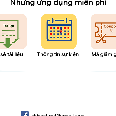
​Những ứng dụng miễn phí
 sẻ tài liệu
Thông tin sự kiện
​Mã giảm g
chiaselund@gmail.com