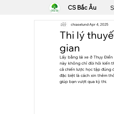
CS Bắc Âu
S
chiaselund
Apr 4, 2025
Thi lý thuyế
gian
Lấy bằng lái xe ở Thụy Điển 
này không chỉ đòi hỏi kiến t
cả chiến lược học tập đúng đắ
đặc biệt là cách xin thêm thờ
giúp bạn vượt qua kỳ thi.