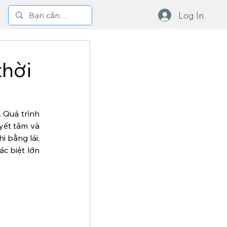
Log In
thời
 Quá trình 
yết tâm và 
 bằng lái, 
c biệt lớn 