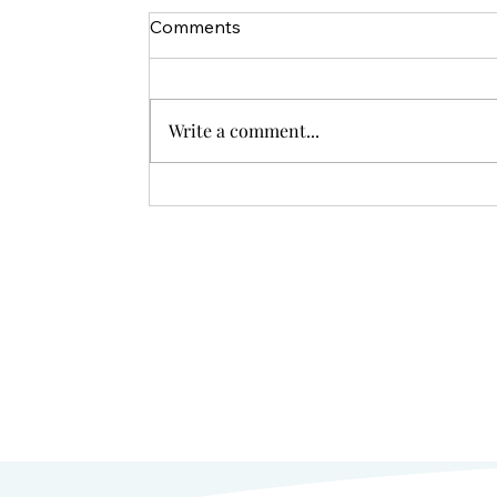
Comments
Write a comment...
Cập nhật - Quy định về lái xe
ở Thụy Điển.