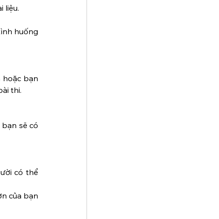
 liệu.
tình huống 
 hoặc bạn 
ài thi.
 bạn sẽ có 
ười có thể 
n của bạn 