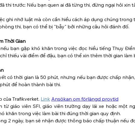
 thi trước: Nếu bạn quen ai đã từng thi, đừng ngại hỏi xin tài
iệc ghi nhớ luật mà còn cần hiểu cách áp dụng chúng trong 
phòng thi, bạn có thể bị "bẫy" bởi những câu hỏi đánh đố.
êm Thời Gian
 nếu bạn gặp khó khăn trong việc đọc hiểu tiếng Thụy Điển
chỉ thiếu vài điểm để đậu, bạn có thể xin thêm thời gian làm b
an
yết có thời gian là 50 phút, nhưng nếu bạn được chấp nhận,
phút để hoàn thành bài thi.
b của Trafikverket.
Link
Ansökan om förlängd provtid
 từ giáo viên SFI, giáo viên trường dạy lái xe hoặc một ng
 khăn trong việc làm bài thi đúng thời gian quy định.
vòng 2 ngày, bạn sẽ nhận được thông báo chấp thuận nếu đơ