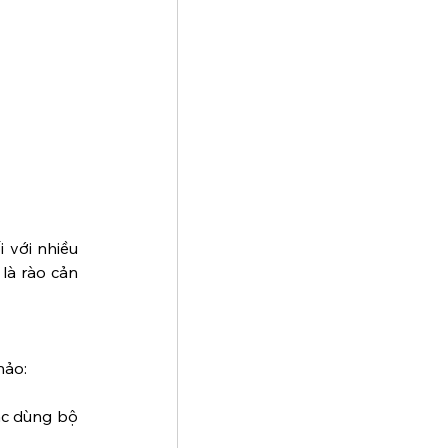
 với nhiều 
là rào cản 
hảo:
ặc dùng bộ 