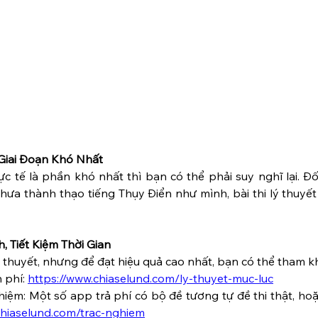
 Giai Đoạn Khó Nhất
c tế là phần khó nhất thì bạn có thể phải suy nghĩ lại. Đối
chưa thành thạo tiếng Thụy Điển như mình, bài thi lý thuyết 
, Tiết Kiệm Thời Gian
 lý thuyết, nhưng để đạt hiệu quả cao nhất, bạn có thể tham k
 phí: 
https://www.chiaselund.com/ly-thuyet-muc-luc
iệm: Một số app trả phí có bộ đề tương tự đề thi thật, ho
chiaselund.com/trac-nghiem