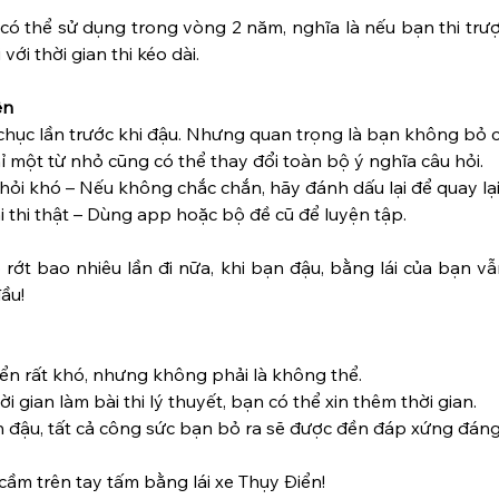
có thể sử dụng trong vòng 2 năm, nghĩa là nếu bạn thi trượ
 với thời gian thi kéo dài.
ên
 chục lần trước khi đậu. Nhưng quan trọng là bạn không bỏ 
hỉ một từ nhỏ cũng có thể thay đổi toàn bộ ý nghĩa câu hỏi.
i khó – Nếu không chắc chắn, hãy đánh dấu lại để quay lại
i thi thật – Dùng app hoặc bộ đề cũ để luyện tập.
ớt bao nhiêu lần đi nữa, khi bạn đậu, bằng lái của bạn vẫn 
ầu!
iển rất khó, nhưng không phải là không thể.
 gian làm bài thi lý thuyết, bạn có thể xin thêm thời gian.
n đậu, tất cả công sức bạn bỏ ra sẽ được đền đáp xứng đáng
cầm trên tay tấm bằng lái xe Thụy Điển!