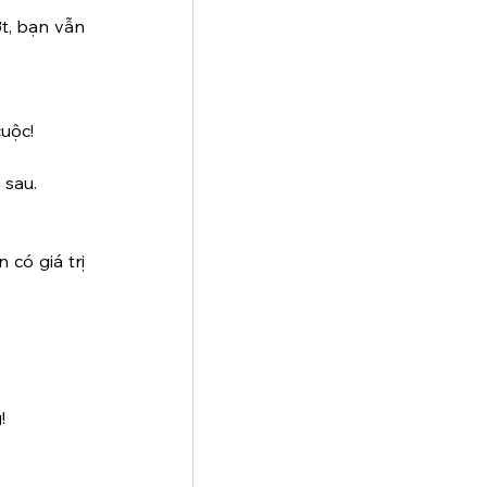
t, bạn vẫn 
cuộc!
 sau.
có giá trị 
!