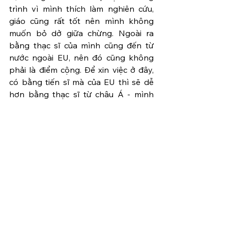
trình vì mình thích làm nghiên cứu, 
giáo cũng rất tốt nên mình không 
muốn bỏ dở giữa chừng. Ngoài ra 
bằng thạc sĩ của mình cũng đến từ 
nước ngoài EU, nên đó cũng không 
phải là điểm cộng. Để xin việc ở đây, 
có bằng tiến sĩ mà của EU thì sẽ dễ 
hơn bằng thạc sĩ từ châu Á - mình 
nghĩ vậy.
Còn cái cuối cùng thì mình chỉ gặp 
vấn đề với ... gái mà thôi :)) Năm thứ 2 
đi tán gái mà toàn được ăn bơ không 
ah, sau một thời gian mà không thấy 
tiến triển, quyết định rút. Vẫn nhớ 
hôm đó là ngày 8/3, tặng quà xong 
rồi rút lui. Để ghi nhớ ngày đó, mình 
cố nộp bài báo (journal) đầu tiên của 