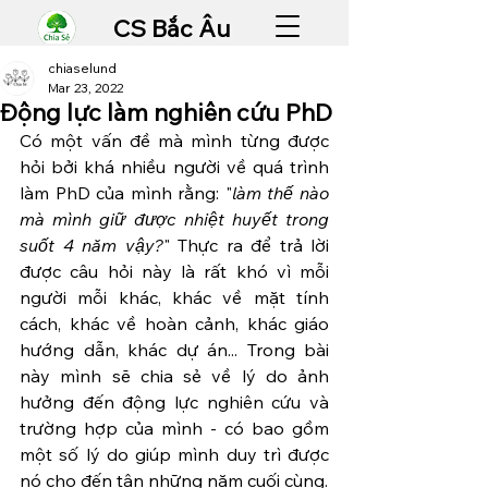
CS Bắc Âu
chiaselund
Mar 23, 2022
Động lực làm nghiên cứu PhD
Có một vấn đề mà mình từng được 
hỏi bởi khá nhiều người về quá trình 
làm PhD của mình rằng: "
làm thế nào 
mà mình giữ được nhiệt huyết trong 
suốt 4 năm vậy?
" Thực ra để trả lời 
được câu hỏi này là rất khó vì mỗi 
người mỗi khác, khác về mặt tính 
cách, khác về hoàn cảnh, khác giáo 
hướng dẫn, khác dự án... Trong bài 
này mình sẽ chia sẻ về lý do ảnh 
hưởng đến động lực nghiên cứu và 
trường hợp của mình - có bao gồm 
một số lý do giúp mình duy trì được 
nó cho đến tận những năm cuối cùng.