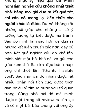
không thực sự hiệu quả kia. 
Mình 
nghĩ làm nghiên cứu không nhất thiết 
phải bằng mọi giá đưa ra kết quả tốt, 
chỉ cần nó mang lại kiến thức cho 
người khác là được
. Dù nó không tốt 
nhưng sẽ giúp cho những ai có ý 
tưởng tương tự biết được mà tránh. 
Sau đó mình làm sâu hơn để đưa ra 
những kết luận chuẩn xác hơn, đầy đủ 
hơn. Kết quả nghiên cứu đó khá lớn, 
mình viết một bài khá dài và gửi cho 
giáo xem thử. Sau khi đọc bản nháp, 
ông chỉ thốt lên: "Khanh, I salute 
you!". Sau này bài đó nhận được rất 
nhiều phản hồi tích cực, được trích 
dẫn nhiều vì tìm ra được yếu tố quan 
trọng. Cũng nhờ bài đó mà mình 
được một trong số reviewers liên lạc 
và có một bài báo chung với ông ấy 