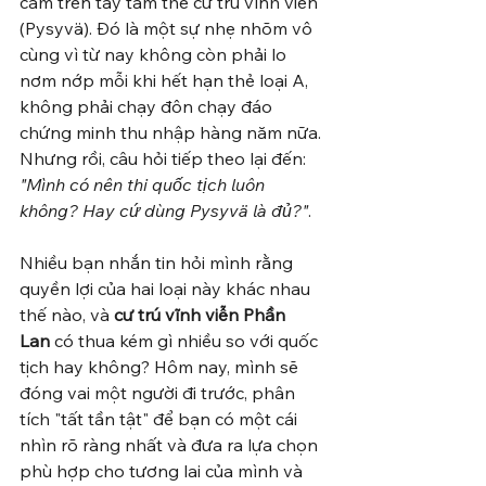
cầm trên tay tấm thẻ cư trú vĩnh viễn 
(Pysyvä). Đó là một sự nhẹ nhõm vô 
cùng vì từ nay không còn phải lo 
nơm nớp mỗi khi hết hạn thẻ loại A, 
không phải chạy đôn chạy đáo 
chứng minh thu nhập hàng năm nữa. 
Nhưng rồi, câu hỏi tiếp theo lại đến: 
"Mình có nên thi quốc tịch luôn 
không? Hay cứ dùng Pysyvä là đủ?"
.
Nhiều bạn nhắn tin hỏi mình rằng 
quyền lợi của hai loại này khác nhau 
thế nào, và 
cư trú vĩnh viễn Phần 
Lan
 có thua kém gì nhiều so với quốc 
tịch hay không? Hôm nay, mình sẽ 
đóng vai một người đi trước, phân 
tích "tất tần tật" để bạn có một cái 
nhìn rõ ràng nhất và đưa ra lựa chọn 
phù hợp cho tương lai của mình và 