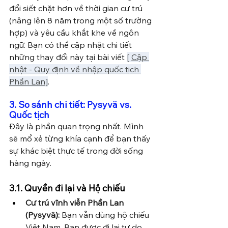
đổi siết chặt hơn về thời gian cư trú 
(nâng lên 8 năm trong một số trường 
hợp) và yêu cầu khắt khe về ngôn 
ngữ. Bạn có thể cập nhật chi tiết 
những thay đổi này tại bài viết 
[ 
Cập 
nhật - Quy định về nhập quốc tịch 
Phần Lan
]
.
3. So sánh chi tiết: Pysyvä vs. 
Quốc tịch
Đây là phần quan trọng nhất. Mình 
sẽ mổ xẻ từng khía cạnh để bạn thấy 
sự khác biệt thực tế trong đời sống 
hàng ngày.
3.1. Quyền đi lại và Hộ chiếu
Cư trú vĩnh viễn Phần Lan 
(Pysyvä):
 Bạn vẫn dùng hộ chiếu 
Việt Nam. Bạn được đi lại tự do 