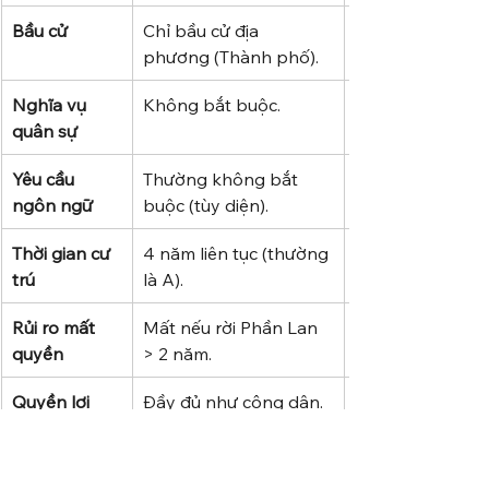
Bầu cử
Chỉ bầu cử địa 
phương (Thành phố).
Nghĩa vụ 
Không bắt buộc.
quân sự
Yêu cầu 
Thường không bắt 
ngôn ngữ
buộc (tùy diện).
Thời gian cư 
4 năm liên tục (thường 
trú
là A).
Rủi ro mất 
Mất nếu rời Phần Lan 
quyền
> 2 năm.
Quyền lợi 
Đầy đủ như công dân.
Kela/Y tế
Làm việc tại 
Tự do tại Phần Lan. 