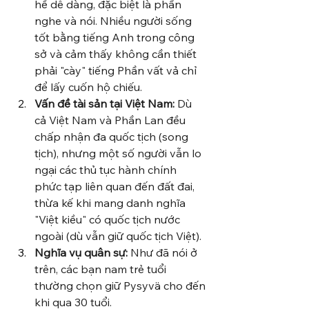
hề dễ dàng, đặc biệt là phần 
nghe và nói. Nhiều người sống 
tốt bằng tiếng Anh trong công 
sở và cảm thấy không cần thiết 
phải "cày" tiếng Phần vất vả chỉ 
để lấy cuốn hộ chiếu.
Vấn đề tài sản tại Việt Nam:
 Dù 
cả Việt Nam và Phần Lan đều 
chấp nhận đa quốc tịch (song 
tịch), nhưng một số người vẫn lo 
ngại các thủ tục hành chính 
phức tạp liên quan đến đất đai, 
thừa kế khi mang danh nghĩa 
"Việt kiều" có quốc tịch nước 
ngoài (dù vẫn giữ quốc tịch Việt).
Nghĩa vụ quân sự:
 Như đã nói ở 
trên, các bạn nam trẻ tuổi 
thường chọn giữ Pysyvä cho đến 
khi qua 30 tuổi.