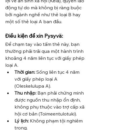
lợi về an sinh xã hội (Kela), quyền lao 
động tự do mà không bị ràng buộc 
bởi ngành nghề như thẻ loại B hay 
một số thẻ loại A ban đầu.
Điều kiện để xin Pysyvä:
Để chạm tay vào tấm thẻ này, bạn 
thường phải trải qua một hành trình 
khoảng 4 năm liên tục với giấy phép 
loại A.
Thời gian:
 Sống liên tục 4 năm 
với giấy phép loại A 
(Oleskelulupa A).
Thu nhập:
 Bạn phải chứng minh 
được nguồn thu nhập ổn định, 
không phụ thuộc vào trợ cấp xã 
hội cơ bản (Toimeentulotuki).
Lý lịch:
 Không phạm tội nghiêm 
trọng.