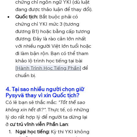
chứng chỉ ngôn ngữ YKI (dù luật 
đang được thảo luận để thay đổi).
Quốc tịch:
 Bắt buộc phải có 
chứng chỉ YKI mức 3 (tương 
đương B1) hoặc bằng cấp tương 
đương. Đây là rào cản lớn nhất 
với nhiều người Việt lớn tuổi hoặc 
đi làm bận rộn. Bạn có thể tham 
khảo lộ trình học tiếng tại bài 
[
Hành Trình Học Tiếng Phần
]
 để 
chuẩn bị.
4. Tại sao nhiều người chọn giữ 
Pysyvä thay vì xin Quốc tịch?
Có lẽ bạn sẽ thắc mắc: 
"Tốt thế sao 
không xin hết đi?"
. Thực tế, có những 
lý do rất hợp lý để người ta dừng lại 
ở 
cư trú vĩnh viễn Phần Lan
:
Ngại học tiếng:
 Kỳ thi YKI không 