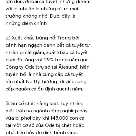
lớn đối với loài cá tuyết, nhưng đi kèm 
với lợi nhuận là những rủi ro môi 
trường không nhỏ. Dưới đây là 
những điểm chính:
📈 Xuất khẩu bùng nổ: Trong bối 
cảnh hạn ngạch đánh bắt cá tuyết tự 
nhiên bị cắt giảm, xuất khẩu cá tuyết 
nuôi đã tăng vọt 29% trong năm qua. 
Công ty Ode (trụ sở tại Ålesund) hiện 
tuyên bố là nhà cung cấp cá tuyết 
lớn nhất Na Uy, hướng tới việc cung 
cấp nguồn cá ổn định quanh năm.
☠️ Sự cố chết hàng loạt: Tuy nhiên, 
mặt trái của ngành công nghiệp này 
vừa bị phơi bày khi 145.000 con cá 
tại một cơ sở của Ode bị chết hoặc 
phải tiêu hủy do dịch bệnh virus 