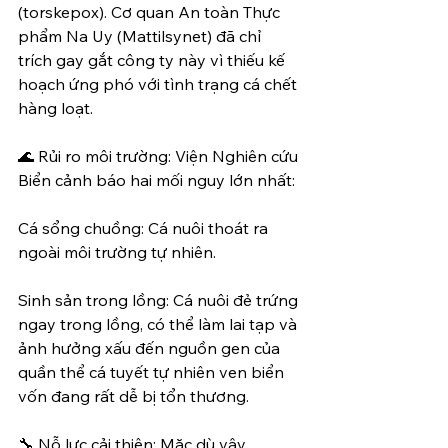
(torskepox). Cơ quan An toàn Thực 
phẩm Na Uy (Mattilsynet) đã chỉ 
trích gay gắt công ty này vì thiếu kế 
hoạch ứng phó với tình trạng cá chết 
hàng loạt.
🌊 Rủi ro môi trường: Viện Nghiên cứu 
Biển cảnh báo hai mối nguy lớn nhất:
Cá sổng chuồng: Cá nuôi thoát ra 
ngoài môi trường tự nhiên.
Sinh sản trong lồng: Cá nuôi đẻ trứng 
ngay trong lồng, có thể làm lai tạp và 
ảnh hưởng xấu đến nguồn gen của 
quần thể cá tuyết tự nhiên ven biển 
vốn đang rất dễ bị tổn thương.
🔧 Nỗ lực cải thiện: Mặc dù vậy, 