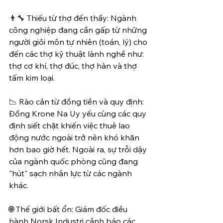
👨‍🔧 Thiếu từ thợ đến thầy: Ngành 
công nghiệp đang cần gấp từ những 
người giỏi môn tự nhiên (toán, lý) cho 
đến các thợ kỹ thuật lành nghề như: 
thợ cơ khí, thợ đúc, thợ hàn và thợ 
tấm kim loại.
📉 Rào cản từ đồng tiền và quy định: 
Đồng Krone Na Uy yếu cùng các quy 
định siết chặt khiến việc thuê lao 
động nước ngoài trở nên khó khăn 
hơn bao giờ hết. Ngoài ra, sự trỗi dậy 
của ngành quốc phòng cũng đang 
"hút" sạch nhân lực từ các ngành 
khác.
🌐 Thế giới bất ổn: Giám đốc điều 
hành Norsk Industri cảnh báo các 