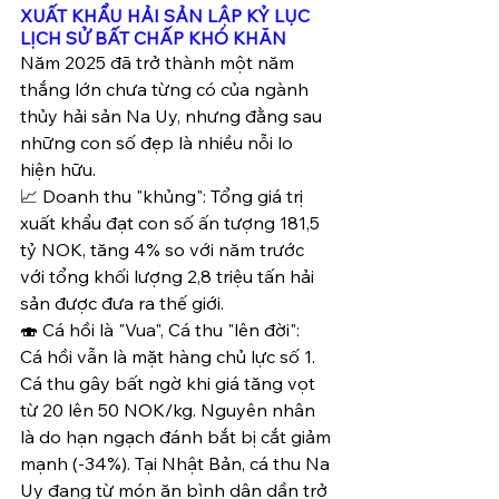
XUẤT KHẨU HẢI SẢN LẬP KỶ LỤC 
LỊCH SỬ BẤT CHẤP KHÓ KHĂN 
Năm 2025 đã trở thành một năm 
thắng lớn chưa từng có của ngành 
thủy hải sản Na Uy, nhưng đằng sau 
những con số đẹp là nhiều nỗi lo 
hiện hữu.
📈 Doanh thu "khủng": Tổng giá trị 
xuất khẩu đạt con số ấn tượng 181,5 
tỷ NOK, tăng 4% so với năm trước 
với tổng khối lượng 2,8 triệu tấn hải 
sản được đưa ra thế giới.
🍣 Cá hồi là "Vua", Cá thu "lên đời":
Cá hồi vẫn là mặt hàng chủ lực số 1.
Cá thu gây bất ngờ khi giá tăng vọt 
từ 20 lên 50 NOK/kg. Nguyên nhân 
là do hạn ngạch đánh bắt bị cắt giảm 
mạnh (-34%). Tại Nhật Bản, cá thu Na 
Uy đang từ món ăn bình dân dần trở 