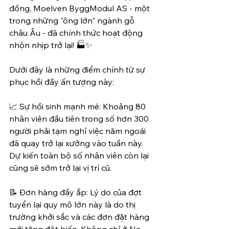
đồng, Moelven ByggModul AS - một 
trong những "ông lớn" ngành gỗ 
châu Âu - đã chính thức hoạt động 
nhộn nhịp trở lại! 🏭✨
Dưới đây là những điểm chính từ sự 
phục hồi đầy ấn tượng này:
📈 Sự hồi sinh mạnh mẽ: Khoảng 80 
nhân viên đầu tiên trong số hơn 300 
người phải tạm nghỉ việc năm ngoái 
đã quay trở lại xưởng vào tuần này. 
Dự kiến toàn bộ số nhân viên còn lại 
cũng sẽ sớm trở lại vị trí cũ.
📝 Đơn hàng đầy ắp: Lý do của đợt 
tuyển lại quy mô lớn này là do thị 
trường khởi sắc và các đơn đặt hàng 
mới tăng đột biến. Không chỉ ở Na 