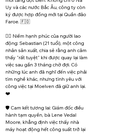
Uy và các nước Bắc Âu, công ty còn 
ký được hợp đồng mới tại Quần đảo 
Faroe. 🇫🇴
👷‍♂️ Niềm hạnh phúc của người lao 
động: Sebastian (21 tuổi), một công 
nhân sản xuất, chia sẻ rằng anh cảm 
thấy "rất tuyệt" khi được quay lại làm 
việc sau gần 3 tháng chờ đợi. Có 
những lúc anh đã nghĩ đến việc phải 
tìm nghề khác, nhưng tình yêu với 
công việc tại Moelven đã giữ anh lại. 
❤️
🛡️ Cam kết tương lai: Giám đốc điều 
hành tạm quyền, bà Lene Vedal 
Moore, khẳng định việc thấy nhà 
máy hoạt động hết công suất trở lại 