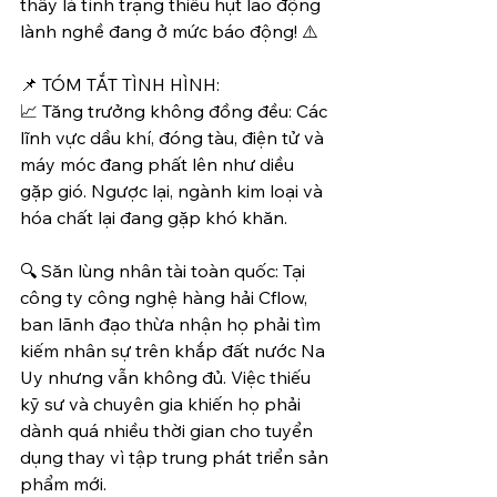
thấy là tình trạng thiếu hụt lao động 
lành nghề đang ở mức báo động! ⚠️
📌 TÓM TẮT TÌNH HÌNH:
📈 Tăng trưởng không đồng đều: Các 
lĩnh vực dầu khí, đóng tàu, điện tử và 
máy móc đang phất lên như diều 
gặp gió. Ngược lại, ngành kim loại và 
hóa chất lại đang gặp khó khăn.
🔍 Săn lùng nhân tài toàn quốc: Tại 
công ty công nghệ hàng hải Cflow, 
ban lãnh đạo thừa nhận họ phải tìm 
kiếm nhân sự trên khắp đất nước Na 
Uy nhưng vẫn không đủ. Việc thiếu 
kỹ sư và chuyên gia khiến họ phải 
dành quá nhiều thời gian cho tuyển 
dụng thay vì tập trung phát triển sản 
phẩm mới.