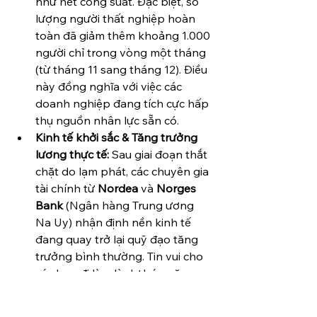
như hết công suất. Đặc biệt, số 
lượng người thất nghiệp hoàn 
toàn đã giảm thêm khoảng 1.000 
người chỉ trong vòng một tháng 
(từ tháng 11 sang tháng 12). Điều 
này đồng nghĩa với việc các 
doanh nghiệp đang tích cực hấp 
thụ nguồn nhân lực sẵn có.
Kinh tế khởi sắc & Tăng trưởng 
lương thực tế:
 Sau giai đoạn thắt 
chặt do lạm phát, các chuyên gia 
tài chính từ 
Nordea
 và 
Norges 
Bank
 (Ngân hàng Trung ương 
Na Uy) nhận định nền kinh tế 
đang quay trở lại quỹ đạo tăng 
trưởng bình thường. Tin vui cho 
các bạn đi làm là dự báo năm 
2026 sẽ chứng kiến sức mua 
tăng lên nhờ vào việc tăng 