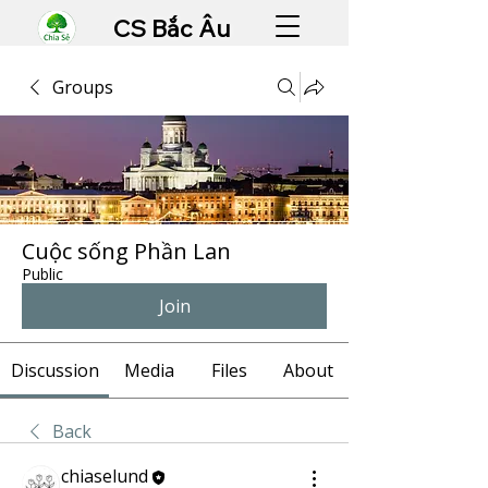
CS Bắc Âu
Groups
Cuộc sống Phần Lan
Public
Join
Discussion
Media
Files
About
Back
chiaselund