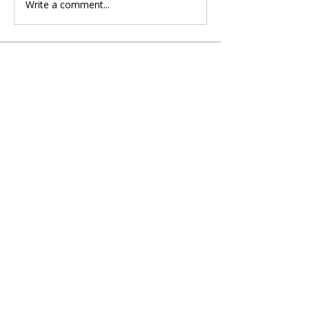
Write a comment...
About
Những câu hỏi liên quan về Phần
Lan