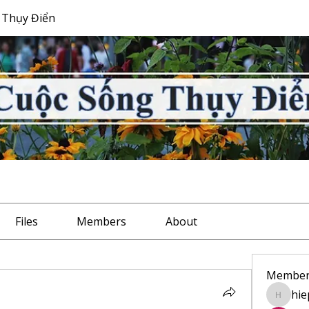
 Thụy Điển
Files
Members
About
Member
hie
hiep.bu