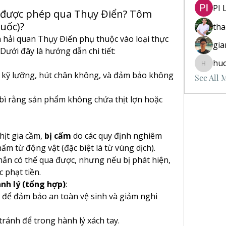
PI 
o được phép qua Thụy Điển? Tôm
ruốc)?
th
hải quan Thụy Điển phụ thuộc vào loại thực 
gia
ưới đây là hướng dẫn chi tiết:
hu
huongvu
 kỹ lưỡng, hút chân không, và đảm bảo không 
See All 
bì rằng sản phẩm không chứa thịt lợn hoặc 
hịt gia cầm, 
bị cấm
 do các quy định nghiêm 
m từ động vật (đặc biệt là từ vùng dịch).
n có thể qua được, nhưng nếu bị phát hiện, 
c phạt tiền.
nh lý (tổng hợp)
:
để đảm bảo an toàn vệ sinh và giảm nghi 
tránh để trong hành lý xách tay.