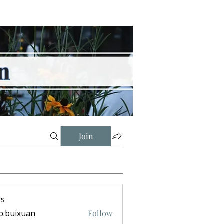
Join
s
p.buixuan
Follow
ixuan