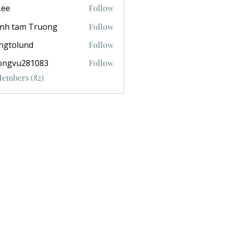
Lee
Follow
anh tam Truong
Follow
ngtolund
Follow
ongvu281083
Follow
281083
Members (82)