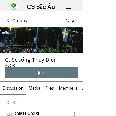
CS Bắc Âu
Groups
Cuộc sống Thụy Điển
Public
Join
Discussion
Media
Files
Members
About
Back
chiaselund