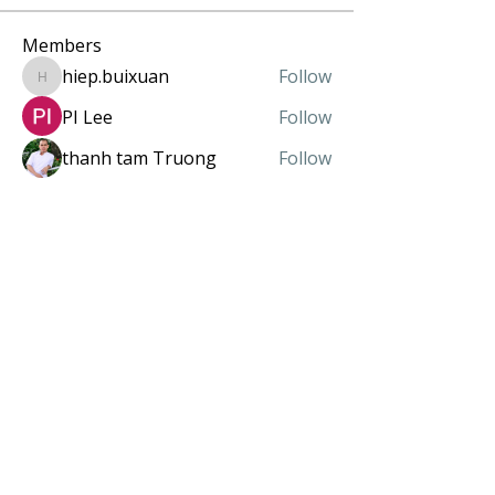
Members
hiep.buixuan
Follow
hiep.buixuan
PI Lee
Follow
thanh tam Truong
Follow
giangtolund
Follow
huongvu281083
Follow
huongvu281083
See All Members (82)