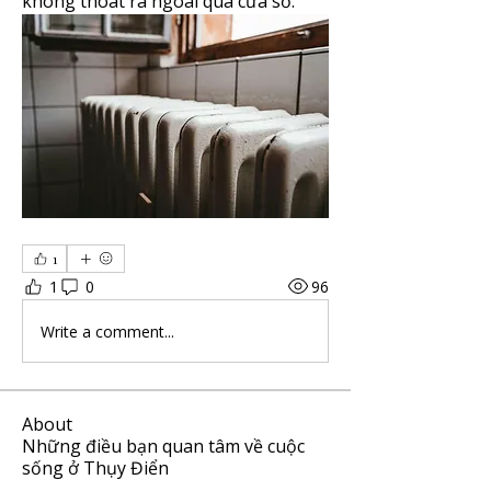
không thoát ra ngoài qua cửa sổ.
1
1
0
96
Write a comment...
About
Những điều bạn quan tâm về cuộc
sống ở Thụy Điển