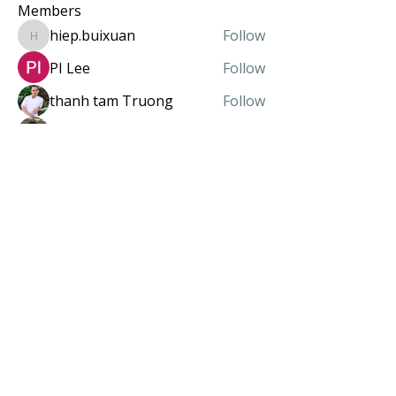
Members
hiep.buixuan
Follow
hiep.buixuan
PI Lee
Follow
thanh tam Truong
Follow
giangtolund
Follow
huongvu281083
Follow
huongvu281083
See All Members (82)