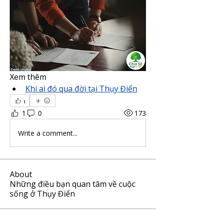
Xem thêm 
Khi ai đó qua đời tại Thụy Điển
1
1
0
173
Write a comment...
About
Những điều bạn quan tâm về cuộc
sống ở Thụy Điển