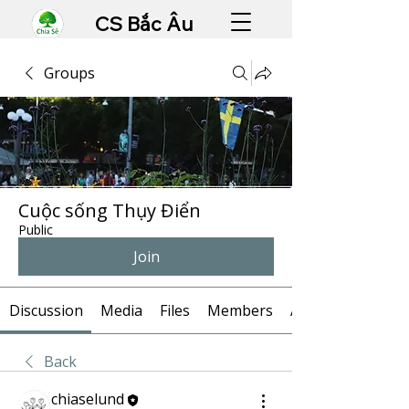
CS Bắc Âu
Groups
Cuộc sống Thụy Điển
Public
Join
Discussion
Media
Files
Members
About
Back
chiaselund