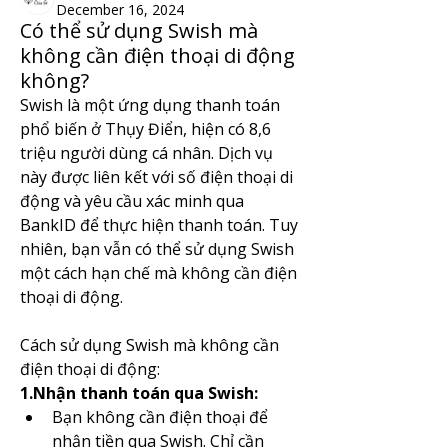
December 16, 2024
Có thể sử dụng Swish mà
không cần điện thoại di động
không?
Swish là một ứng dụng thanh toán 
phổ biến ở Thụy Điển, hiện có 8,6 
triệu người dùng cá nhân. Dịch vụ 
này được liên kết với số điện thoại di 
động và yêu cầu xác minh qua 
BankID để thực hiện thanh toán. Tuy 
nhiên, bạn vẫn có thể sử dụng Swish 
một cách hạn chế mà không cần điện 
thoại di động.
Cách sử dụng Swish mà không cần 
điện thoại di động:
1.Nhận thanh toán qua Swish:
Bạn không cần điện thoại để 
nhận tiền qua Swish. Chỉ cần 