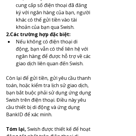
cung cấp số điện thoại đã đăng 
ký với ngân hàng của bạn, người 
khác có thể gửi tiền vào tài 
khoản của bạn qua Swish.
2.Các trường hợp đặc biệt:
Nếu không có điện thoại di 
động, bạn vẫn có thể liên hệ với 
ngân hàng để được hỗ trợ về các 
giao dịch liên quan đến Swish.
Còn lại để gửi tiền, gửi yêu cầu thanh 
toán, hoặc kiểm tra lịch sử giao dịch, 
bạn bắt buộc phải sử dụng ứng dụng 
Swish trên điện thoại. Điều này yêu 
cầu thiết bị di động và ứng dụng 
BankID để xác minh.
Tóm lại, 
Swish được thiết kế để hoạt 