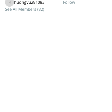
huongvu281083
Follow
huongvu281083
See All Members (82)
Chia Sẻ Blog