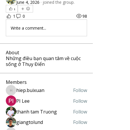
June 4, 2026
·
joined the group.
1
1
0
98
Write a comment...
About
Những điều bạn quan tâm về cuộc
sống ở Thụy Điển
Members
hiep.buixuan
Follow
hiep.buixuan
PI Lee
Follow
thanh tam Truong
Follow
giangtolund
Follow