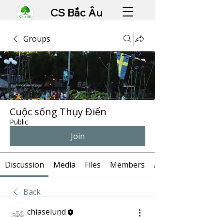
CS Bắc Âu
Groups
Cuộc sống Thụy Điển
Public
Join
Discussion
Media
Files
Members
About
Back
chiaselund