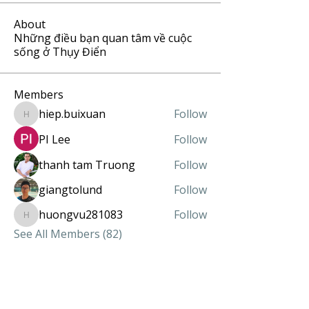
About
Những điều bạn quan tâm về cuộc
sống ở Thụy Điển
Members
hiep.buixuan
Follow
hiep.buixuan
PI Lee
Follow
thanh tam Truong
Follow
giangtolund
Follow
huongvu281083
Follow
huongvu281083
See All Members (82)