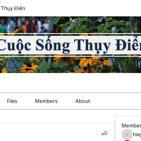
 Thụy Điển
Files
Members
About
Member
hie
hiep.bu