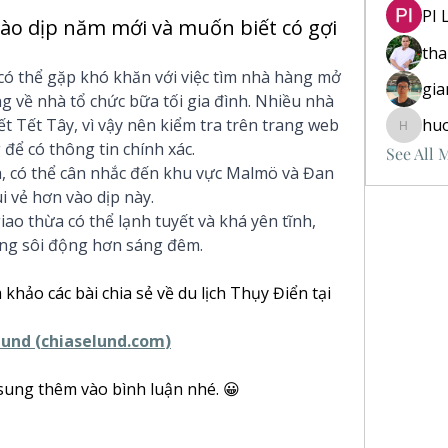
PI 
vào dịp năm mới và muốn biết có gợi
th
ó thể gặp khó khăn với việc tìm nhà hàng mở 
gia
 về nhà tổ chức bữa tối gia đình. Nhiều nhà 
 Tết Tây, vì vậy nên kiểm tra trên trang web 
hu
huongvu
để có thông tin chính xác.
See All 
a, có thể cân nhắc đến khu vực Malmö và Đan 
i vẻ hơn vào dịp này.
ao thừa có thể lạnh tuyết và khá yên tĩnh, 
ng sôi động hơn sáng đêm.
hảo các bài chia sẻ về du lịch Thụy Điển tại 
Lund (
chiaselund.com
)
 sung thêm vào bình luận nhé. 😀