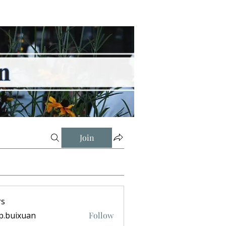
Join
s
p.buixuan
Follow
ixuan